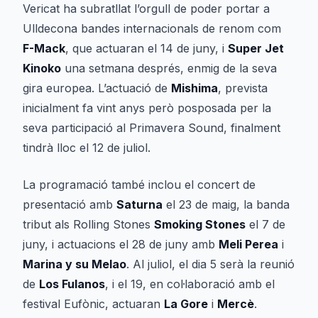
Vericat ha subratllat l’orgull de poder portar a
Ulldecona bandes internacionals de renom com
F-Mack
, que actuaran el 14 de juny, i
Super Jet
Kinoko
una setmana després, enmig de la seva
gira europea. L’actuació de
Mishima
, prevista
inicialment fa vint anys però posposada per la
seva participació al Primavera Sound, finalment
tindrà lloc el 12 de juliol.
La programació també inclou el concert de
presentació amb
Saturna
el 23 de maig, la banda
tribut als Rolling Stones
Smoking Stones
el 7 de
juny, i actuacions el 28 de juny amb
Meli Perea
i
Marina y su Melao
. Al juliol, el dia 5 serà la reunió
de
Los Fulanos
, i el 19, en col·laboració amb el
festival Eufònic, actuaran
La Gore
i
Mercè
.