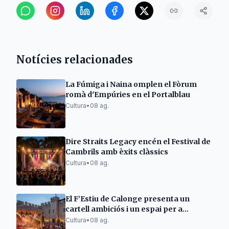
Notícies relacionades
La Fúmiga i Naina omplen el Fòrum
romà d'Empúries en el Portalblau
Cultura
•
08 ag.
Dire Straits Legacy encén el Festival de
Cambrils amb èxits clàssics
Cultura
•
08 ag.
El F’Estiu de Calonge presenta un
cartell ambiciós i un espai per a
emergents
Cultura
•
08 ag.