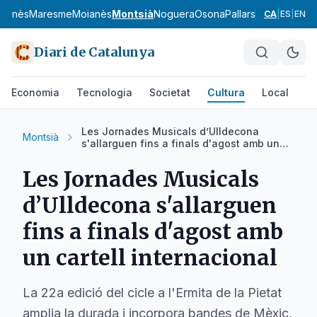
uçanès
Maresme
Moianès
Montsià
Noguera
Osona
Pallars Jussà
Pallars
CA
|
ES
|
EN
Diari de Catalunya
Economia
Tecnologia
Societat
Cultura
Local
Es
Les Jornades Musicals d’Ulldecona
Montsià
s'allarguen fins a finals d'agost amb un
cartell internacional
Les Jornades Musicals
d’Ulldecona s'allarguen
fins a finals d'agost amb
un cartell internacional
La 22a edició del cicle a l'Ermita de la Pietat
amplia la durada i incorpora bandes de Mèxic,