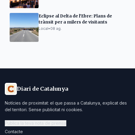
Eclipse al Delta de l'Ebre: Plans de
trànsit per a milers de visitants
Local
•
08 ag.
Diari de Catalunya
Notícies de proximitat: el que passa a Catalunya, explicat des
del territori. Sense publicitat ni cookies.
Publica la teva nota de premsa
Contacte