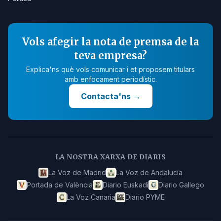
Vols afegir la nota de premsa de la
teva empresa?
Explica'ns què vols comunicar i et proposem titulars
amb enfocament periodístic.
Contacta'ns
→
LA NOSTRA XARXA DE DIARIS
La Voz de Madrid
La Voz de Andalucía
Portada de València
Diario Euskadi
Diario Gallego
La Voz Canaria
Diario PYME