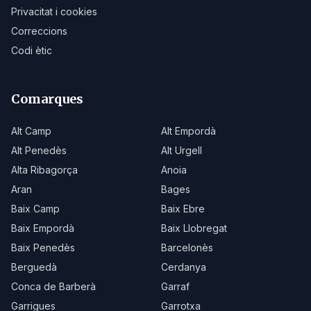
Privacitat i cookies
Correccions
Codi ètic
Comarques
Alt Camp
Alt Empordà
Alt Penedès
Alt Urgell
Alta Ribagorça
Anoia
Aran
Bages
Baix Camp
Baix Ebre
Baix Empordà
Baix Llobregat
Baix Penedès
Barcelonès
Berguedà
Cerdanya
Conca de Barberà
Garraf
Garrigues
Garrotxa