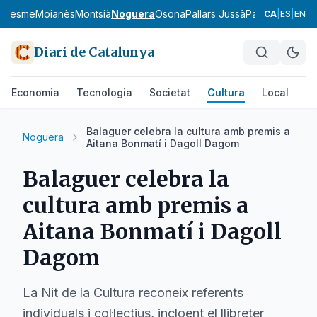
aresme
Moianès
Montsià
Noguera
Osona
Pallars Jussà
Pallars Sobirà
P
CA
|
ES
|
EN
Diari de Catalunya
Economia
Tecnologia
Societat
Cultura
Local
Es
Balaguer celebra la cultura amb premis a
Noguera
Aitana Bonmatí i Dagoll Dagom
Balaguer celebra la
cultura amb premis a
Aitana Bonmatí i Dagoll
Dagom
La Nit de la Cultura reconeix referents
individuals i col·lectius, incloent el llibreter