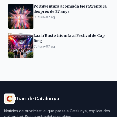
PortAventura acomiada FiestAventura
després de 27 anys
Cultura
•
07 ag.
Lax'n'Busto triomfa al Festival de Cap
Roig
Cultura
•
07 ag.
Diari de Catalunya
Notícies de proximitat: el que passa a Catalunya, explicat des
del territori. Sense publicitat ni cookies.