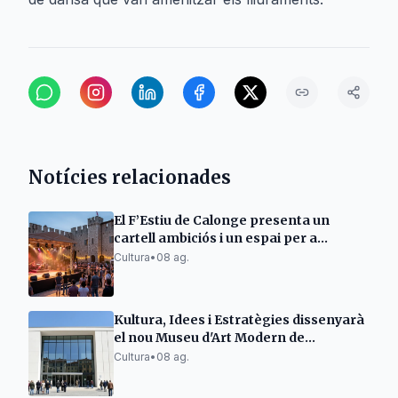
Notícies relacionades
El F’Estiu de Calonge presenta un
cartell ambiciós i un espai per a
emergents
Cultura
•
08 ag.
Kultura, Idees i Estratègies dissenyarà
el nou Museu d'Art Modern de
Tarragona
Cultura
•
08 ag.