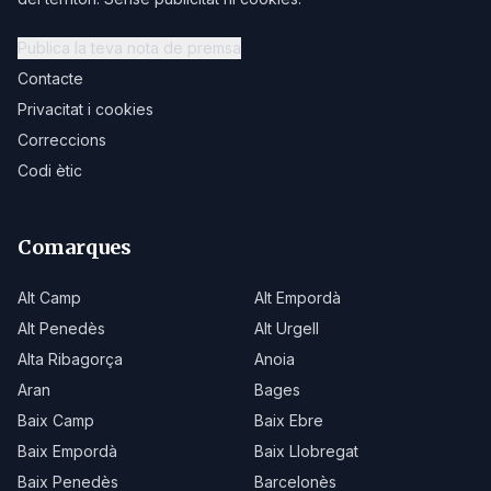
Publica la teva nota de premsa
Contacte
Privacitat i cookies
Correccions
Codi ètic
Comarques
Alt Camp
Alt Empordà
Alt Penedès
Alt Urgell
Alta Ribagorça
Anoia
Aran
Bages
Baix Camp
Baix Ebre
Baix Empordà
Baix Llobregat
Baix Penedès
Barcelonès