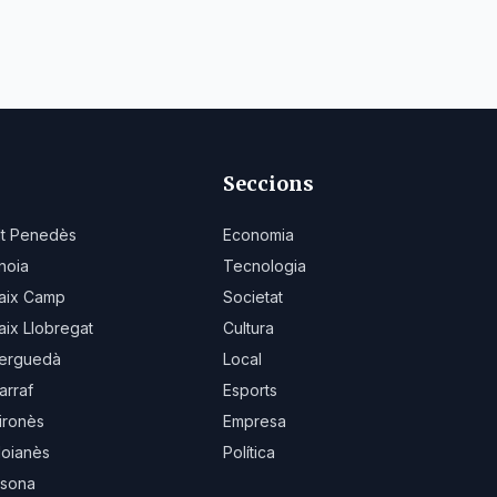
Seccions
lt Penedès
Economia
noia
Tecnologia
aix Camp
Societat
aix Llobregat
Cultura
erguedà
Local
arraf
Esports
ironès
Empresa
oianès
Política
sona