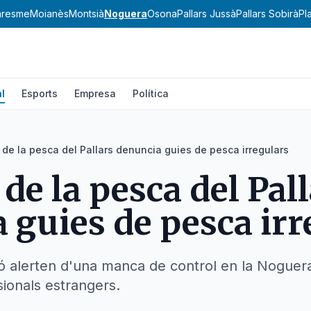
resme
Moianès
Montsià
Noguera
Osona
Pallars Jussà
Pallars Sobirà
Pl
l
Esports
Empresa
Política
r de la pesca del Pallars denuncia guies de pesca irregulars
 de la pesca del Pal
 guies de pesca irr
ió alerten d'una manca de control en la Noguera
sionals estrangers.