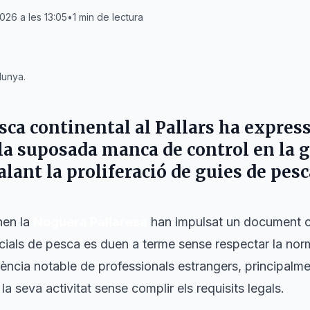
2026 a les 13:05
•
1
min de lectura
lunya.
esca continental al
Pallars
ha express
la suposada manca de control en la ge
alant la proliferació de guies de pesc
nen la
Noguera Pallaresa
han impulsat un document c
rcials de pesca es duen a terme sense respectar la nor
ència notable de professionals estrangers, principalme
a seva activitat sense complir els requisits legals.