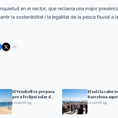
nquietud en el sector, que reclama una major presència 
tir la sostenibilitat i la legalitat de la pesca fluvial a
El Vendrell es prepara
El sol i la calor 
per a l'eclipsi solar del
Barcelona aque
12 d'agost
divendres
Local
•
06 ag.
Local
•
06 ag.