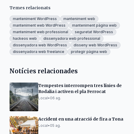
Temes relacionats
manteniment WordPress
manteniment web
manteniment web WordPress
manteniment pàgina web
manteniment web professional
seguretat WordPress
hackeos web
dissenyadora web professional
dissenyadora web WordPress
disseny web WordPress
dissenyadora web freelance
protegir pàgina web
Notícies relacionades
Tempestes interrompen tres línies de
Rodalia i activen el pla Ferrocat
Local
•
06 ag.
Accident en una atracció de fira a Tona
Local
•
05 ag.