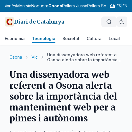
Moianès
Montsià
Noguera
Osona
Pallars Jussà
Pallars Sobirà
Pla d'Urg
CA
|
ES
|
EN
Diari de Catalunya
Economia
Tecnologia
Societat
Cultura
Local
Es
Una dissenyadora web referent a
Osona
Vic
Osona alerta sobre la importància
del manteniment web per a pimes i
autònoms
Una dissenyadora web
referent a Osona alerta
sobre la importància del
manteniment web per a
pimes i autònoms