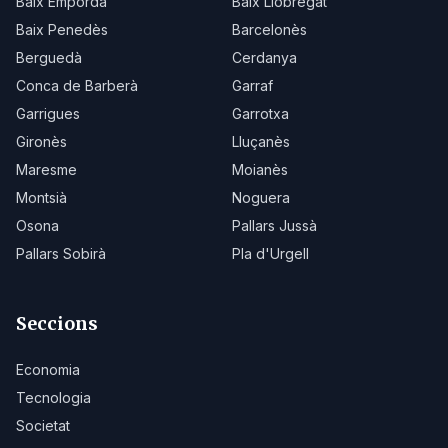
Baix Empordà
Baix Llobregat
Baix Penedès
Barcelonès
Berguedà
Cerdanya
Conca de Barberà
Garraf
Garrigues
Garrotxa
Gironès
Lluçanès
Maresme
Moianès
Montsià
Noguera
Osona
Pallars Jussà
Pallars Sobirà
Pla d'Urgell
Seccions
Economia
Tecnologia
Societat