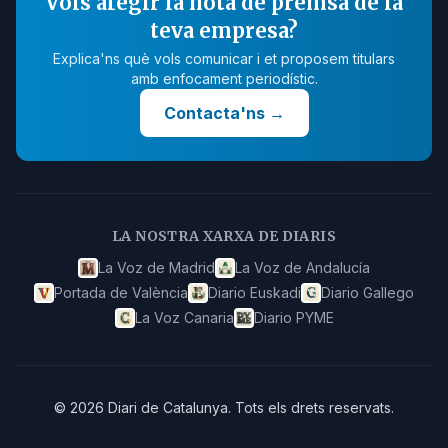
Vols afegir la nota de premsa de la
teva empresa?
Explica'ns què vols comunicar i et proposem titulars
amb enfocament periodístic.
Contacta'ns
→
LA NOSTRA XARXA DE DIARIS
La Voz de Madrid
La Voz de Andalucía
Portada de València
Diario Euskadi
Diario Gallego
La Voz Canaria
Diario PYME
©
2026
Diari de Catalunya
.
Tots els drets reservats.