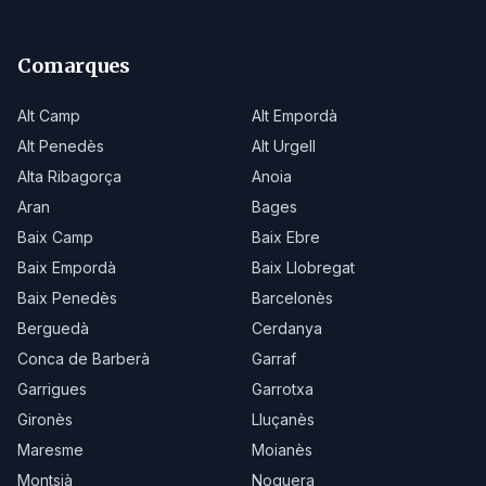
Comarques
Alt Camp
Alt Empordà
Alt Penedès
Alt Urgell
Alta Ribagorça
Anoia
Aran
Bages
Baix Camp
Baix Ebre
Baix Empordà
Baix Llobregat
Baix Penedès
Barcelonès
Berguedà
Cerdanya
Conca de Barberà
Garraf
Garrigues
Garrotxa
Gironès
Lluçanès
Maresme
Moianès
Montsià
Noguera