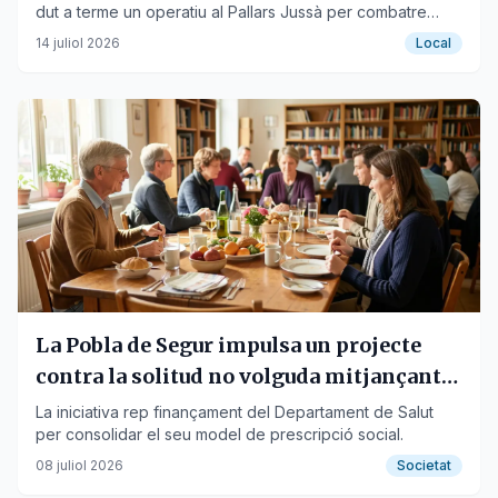
dut a terme un operatiu al Pallars Jussà per combatre
delinqüents habituals.
14 juliol 2026
Local
La Pobla de Segur impulsa un projecte
contra la solitud no volguda mitjançant
àpats saludables
La iniciativa rep finançament del Departament de Salut
per consolidar el seu model de prescripció social.
08 juliol 2026
Societat