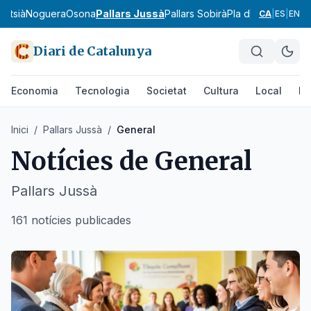
ontsià
Noguera
Osona
Pallars Jussà
Pallars Sobirà
Pla d'Urgell
Pla de
CA
|
ES
|
EN
Diari de Catalunya
Economia
Tecnologia
Societat
Cultura
Local
Es
Inici
/
Pallars Jussà
/
General
Notícies de
General
Pallars Jussà
161 notícies publicades