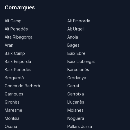
Comarques
Alt Camp
Alt Empordà
Alt Penedès
Alt Urgell
Alta Ribagorça
Anoia
Aran
Bages
Baix Camp
Baix Ebre
Baix Empordà
Baix Llobregat
Baix Penedès
Barcelonès
Berguedà
Cerdanya
Conca de Barberà
Garraf
Garrigues
Garrotxa
Gironès
Lluçanès
Maresme
Moianès
Montsià
Noguera
Osona
Pallars Jussà