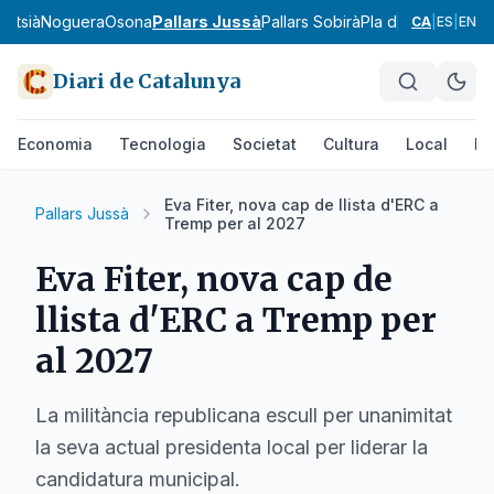
ontsià
Noguera
Osona
Pallars Jussà
Pallars Sobirà
Pla d'Urgell
Pla de
CA
|
ES
|
EN
Diari de Catalunya
Economia
Tecnologia
Societat
Cultura
Local
Es
Eva Fiter, nova cap de llista d'ERC a
Pallars Jussà
Tremp per al 2027
Eva Fiter, nova cap de
llista d'ERC a Tremp per
al 2027
La militància republicana escull per unanimitat
la seva actual presidenta local per liderar la
candidatura municipal.