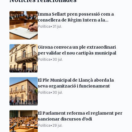
Imma Sellart pren possessió com a
consellera de Règim Intern a la
Noguera
Política
•
31 jul.
Girona convoca un ple extraordinari
per validar el nou cartipàs municipal
Política
•
30 jul.
El Ple Municipal de Llançà aborda la
seva organització i funcionament
Política
•
30 jul.
El Parlament reforma el reglament per
sancionar discursos d'odi
Política
•
29 jul.