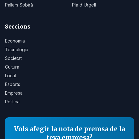
Pallars Sobirà
Pla d'Urgell
Seccions
Economia
Tecnologia
Societat
Cultura
Local
Esports
Empresa
Política
Vols afegir la nota de premsa de la
teva empresa?