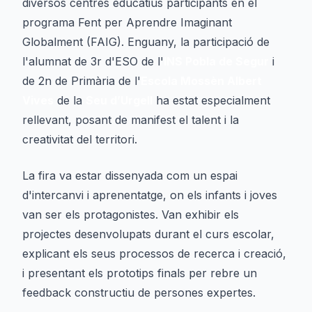
diversos centres educatius participants en el
programa Fent per Aprendre Imaginant
Globalment (FAIG). Enguany, la participació de
l'alumnat de 3r d'ESO de l'
INS Pobla de Segur
i
de 2n de Primària de l'
Escola Mossèn Albert
Vives
de la
Seu d’Urgell
ha estat especialment
rellevant, posant de manifest el talent i la
creativitat del territori.
La fira va estar dissenyada com un espai
d'intercanvi i aprenentatge, on els infants i joves
van ser els protagonistes. Van exhibir els
projectes desenvolupats durant el curs escolar,
explicant els seus processos de recerca i creació,
i presentant els prototips finals per rebre un
feedback constructiu de persones expertes.