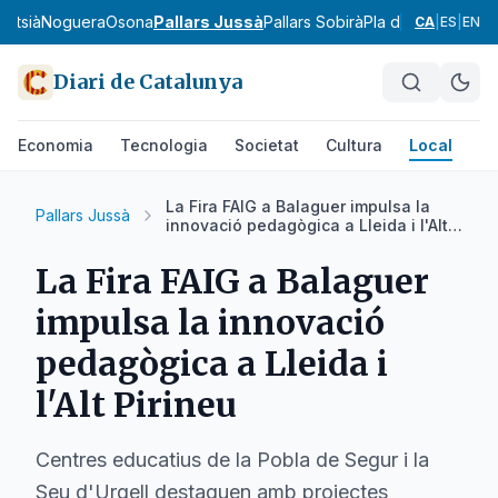
ontsià
Noguera
Osona
Pallars Jussà
Pallars Sobirà
Pla d'Urgell
Pla de
CA
|
ES
|
EN
Diari de Catalunya
Economia
Tecnologia
Societat
Cultura
Local
Es
La Fira FAIG a Balaguer impulsa la
Pallars Jussà
innovació pedagògica a Lleida i l'Alt
Pirineu
La Fira FAIG a Balaguer
impulsa la innovació
pedagògica a Lleida i
l'Alt Pirineu
Centres educatius de la Pobla de Segur i la
Seu d'Urgell destaquen amb projectes