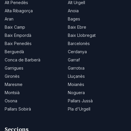
Alt Penedès
Alt Urgell
Alta Ribagorça
Anoia
Aran
Bages
Baix Camp
Baix Ebre
Baix Empordà
Baix Llobregat
Baix Penedès
Barcelonès
Berguedà
Cerdanya
Conca de Barberà
Garraf
Garrigues
Garrotxa
Gironès
Lluçanès
Maresme
Moianès
Montsià
Noguera
Osona
Pallars Jussà
Pallars Sobirà
Pla d'Urgell
Seccions