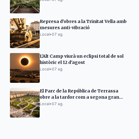
Represa d'obres a la Trinitat Vella amb
mesures anti-vibració
Local
•
07 ag.
L'Alt Camp viurà un eclipsi total de sol
històric el 12 d'agost
Local
•
07 ag.
El Parc de la República de Terrassa
obre a la tardor com a segona gran
zona verda
Local
•
07 ag.