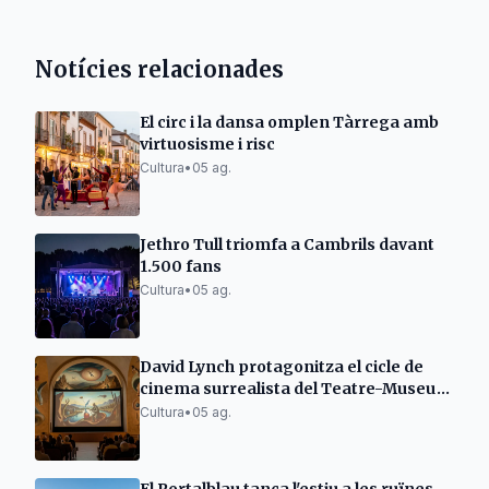
Notícies relacionades
El circ i la dansa omplen Tàrrega amb
virtuosisme i risc
Cultura
•
05 ag.
Jethro Tull triomfa a Cambrils davant
1.500 fans
Cultura
•
05 ag.
David Lynch protagonitza el cicle de
cinema surrealista del Teatre-Museu
Dalí
Cultura
•
05 ag.