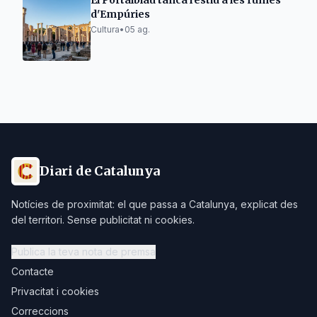
El Portalblau tanca l'estiu a les ruïnes
d'Empúries
Cultura
•
05 ag.
Diari de Catalunya
Notícies de proximitat: el que passa a Catalunya, explicat des
del territori. Sense publicitat ni cookies.
Publica la teva nota de premsa
Contacte
Privacitat i cookies
Correccions