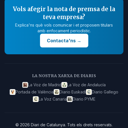
Vols afegir la nota de premsa de la
teva empresa?
Explica'ns què vols comunicar i et proposem titulars
amb enfocament periodístic.
Contacta'ns
→
LA NOSTRA XARXA DE DIARIS
La Voz de Madrid
La Voz de Andalucía
Portada de València
Diario Euskadi
Diario Gallego
La Voz Canaria
Diario PYME
©
2026
Diari de Catalunya
.
Tots els drets reservats.