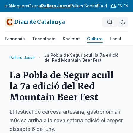
ontsià
Noguera
Osona
Pallars Jussà
Pallars Sobirà
Pla d'Urgell
Pla de
CA
|
ES
|
EN
Diari de Catalunya
Economia
Tecnologia
Societat
Cultura
Local
Es
La Pobla de Segur acull la 7a edició
Pallars Jussà
del Red Mountain Beer Fest
La Pobla de Segur acull
la 7a edició del Red
Mountain Beer Fest
El festival de cervesa artesana, gastronomia i
música arriba a la seva setena edició el proper
dissabte 6 de juny.