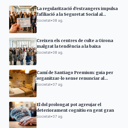
La regularització d'estrangers impulsa
l'afiliació a la Seguretat Social al
Berguedà
Societat
•
08 ag.
Creixen els centres de culte a Girona
malgrat la tendència a la baixa
Societat
•
08 ag.
Camí de Santiago Premium: guia per
organitzar-lo sense renunciar al
descans
Societat
•
07 ag.
El dol prolongat pot agreujar el
deteriorament cognitiu en gent gran
Societat
•
07 ag.