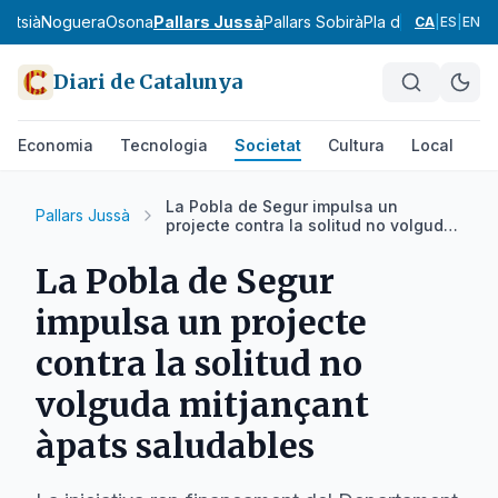
ontsià
Noguera
Osona
Pallars Jussà
Pallars Sobirà
Pla d'Urgell
Pla de
CA
|
ES
|
EN
Diari de Catalunya
Economia
Tecnologia
Societat
Cultura
Local
Es
La Pobla de Segur impulsa un
Pallars Jussà
projecte contra la solitud no volguda
mitjançant àpats saludables
La Pobla de Segur
impulsa un projecte
contra la solitud no
volguda mitjançant
àpats saludables