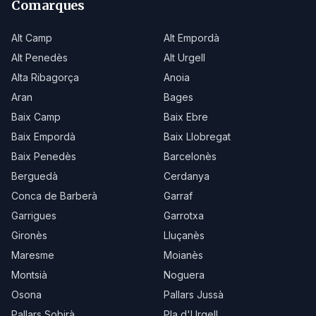
Comarques
Alt Camp
Alt Empordà
Alt Penedès
Alt Urgell
Alta Ribagorça
Anoia
Aran
Bages
Baix Camp
Baix Ebre
Baix Empordà
Baix Llobregat
Baix Penedès
Barcelonès
Berguedà
Cerdanya
Conca de Barberà
Garraf
Garrigues
Garrotxa
Gironès
Lluçanès
Maresme
Moianès
Montsià
Noguera
Osona
Pallars Jussà
Pallars Sobirà
Pla d'Urgell