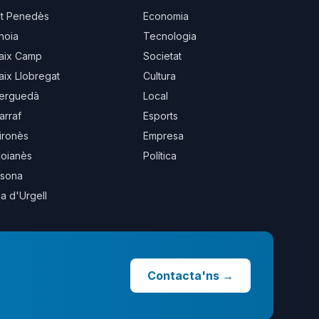
lt Penedès
Economia
noia
Tecnologia
aix Camp
Societat
aix Llobregat
Cultura
erguedà
Local
arraf
Esports
ironès
Empresa
oianès
Política
sona
la d'Urgell
Contacta'ns
→