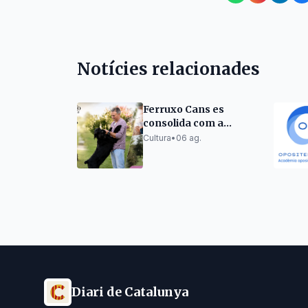
Notícies relacionades
Ferruxo Cans es
consolida com a
referent del
Cultura
•
06 ag.
Schnauzer miniatura i
gegant després del
seu èxit al World Dog
Show 2026
Diari de Catalunya