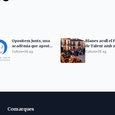
Opositem Junts, una
Blanes acull el F
acadèmia que aposta
de Talent amb 
per l'excel·lència en la
pallassos i mon
Cultura
•
06 ag.
Cultura
•
06 ag.
preparació
d'oposicions docents
Comarques