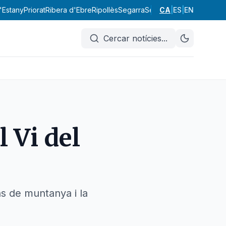
l'Estany
Priorat
Ribera d'Ebre
Ripollès
Segarra
Segrià
CA
Selva
|
ES
|
EN
Solsonès
Ta
Cercar notícies
...
l Vi del
ns de muntanya i la