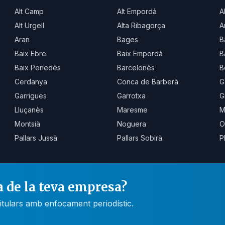
Alt Camp
Alt Empordà
A
Alt Urgell
Alta Ribagorça
A
Aran
Bages
B
Baix Ebre
Baix Empordà
B
Baix Penedès
Barcelonès
B
Cerdanya
Conca de Barberà
G
Garrigues
Garrotxa
G
Lluçanès
Maresme
M
Montsià
Noguera
O
Pallars Jussà
Pallars Sobirà
P
a de la teva empresa?
itulars amb enfocament periodístic.