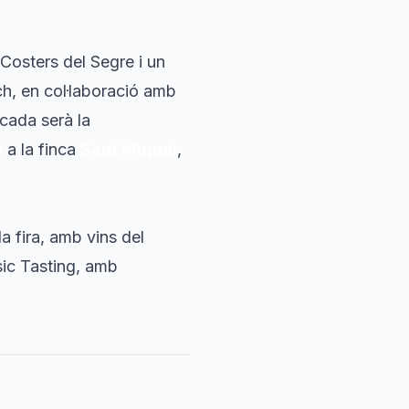
 Costers del Segre i un
ch
, en col·laboració amb
acada serà la
s
a la finca
Sant Miquel
,
la fira, amb vins del
ic Tasting
, amb