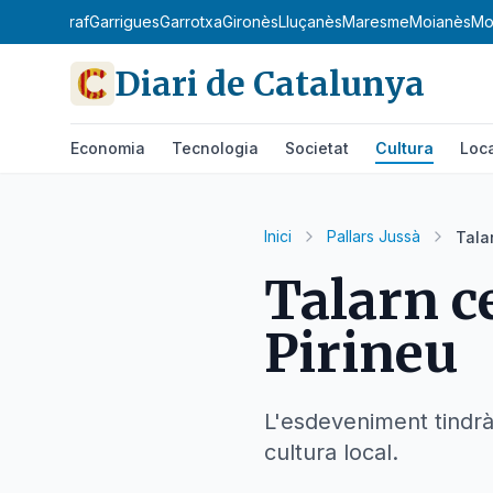
arberà
Garraf
Garrigues
Garrotxa
Gironès
Lluçanès
Maresme
Moianès
Mo
Diari de Catalunya
Economia
Tecnologia
Societat
Cultura
Loc
Inici
Pallars Jussà
Talar
Talarn ce
Pirineu
L'esdeveniment tindrà 
cultura local.