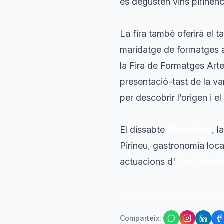
es degusten vins pirinenc
La fira també oferirà el 
maridatge de formatges a
la Fira de Formatges Arte
presentació-tast de la va
per descobrir l’origen i e
El dissabte
13 de juny
, l
Pirineu, gastronomia local
actuacions d'
Eloi Fajar
Comparteix
: