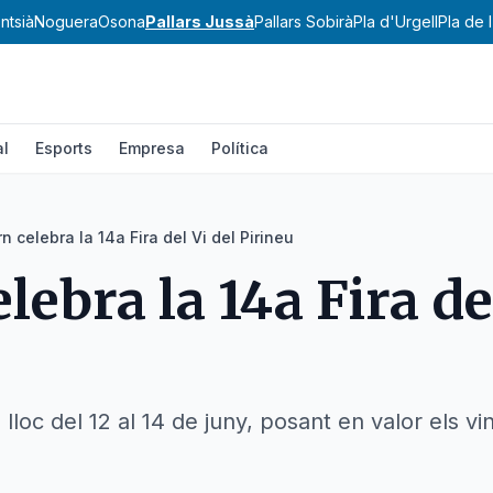
ntsià
Noguera
Osona
Pallars Jussà
Pallars Sobirà
Pla d'Urgell
Pla de 
al
Esports
Empresa
Política
n celebra la 14a Fira del Vi del Pirineu
lebra la 14a Fira de
lloc del 12 al 14 de juny, posant en valor els vi