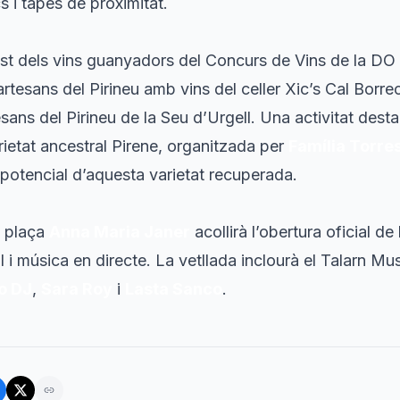
s i tapes de proximitat.
tast dels vins guanyadors del Concurs de Vins de la DO
rtesans del Pirineu amb vins del celler
Xic’s Cal Borre
sans del Pirineu de la Seu d’Urgell. Una activitat dest
rietat ancestral Pirene, organitzada per
Família Torre
l potencial d’aquesta varietat recuperada.
a plaça
Anna Maria Janer
acollirà l’obertura oficial de 
 i música en directe. La vetllada inclourà el
Talarn Mus
do DJ
,
Sara Roy
i
Lasta Sanco
.