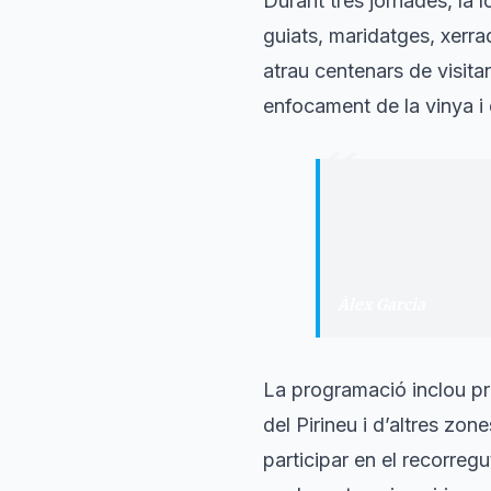
Durant tres jornades, la lo
guiats, maridatges, xerra
atrau centenars de visita
enfocament de la vinya i el
“
"
Venir a Talarn, 
la Fira de Vi del
capital del vi del
Àlex Garcia
·
Alcalde
La programació inclou p
del Pirineu i d’altres zon
participar en el recorreg