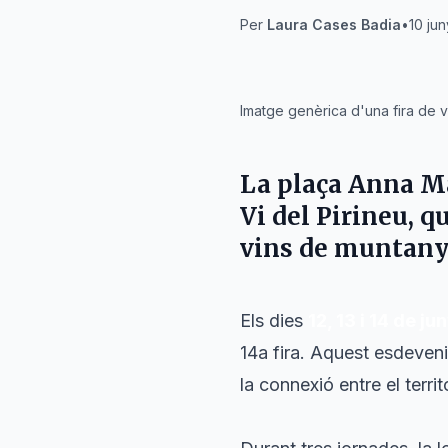
Per
Laura Cases Badia
•
10 ju
IA
Imatge genèrica d'una fira de v
La plaça Anna M
Vi del Pirineu, qu
vins de muntanya 
Els dies
12, 13 i 14 de ju
14a fira. Aquest esdeveni
la connexió entre el territo