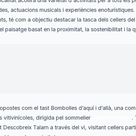
calitat acollirà una varietat d'activitats per a tots els 
des, actuacions musicals i experiències enoturístiques.
nts, té com a objectiu destacar la tasca dels cellers de
 paisatge basat en la proximitat, la sostenibilitat i la q
a descobrir el Pallars i a tastar els nostres vins. Aqu
 Pirineu és un projecte que ja forma part de la identit
 Pirineu.
"
 de Talarn
ropostes com el tast
Bombolles d’aquí i d’allà
, una com
es vitivinícoles, dirigida pel sommelier
Jordi Martínez
.
ut
Descobreix Talarn a través del vi
, visitant cellers pa