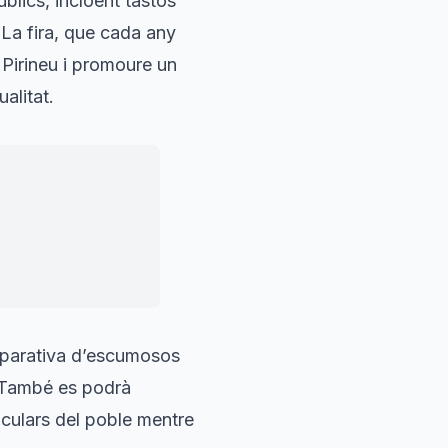
públics, incloent tastos
 La fira, que cada any
l Pirineu i promoure un
ualitat.
esta 14a edició de
at de Talarn, la
parativa d’escumosos
 També es podrà
rticulars del poble mentre