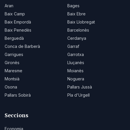
Aran
Bages
Baix Camp
Baix Ebre
Baix Empordà
Baix Llobregat
Baix Penedès
Barcelonès
Berguedà
Cerdanya
Conca de Barberà
Garraf
Garrigues
Garrotxa
Gironès
Lluçanès
Maresme
Moianès
Montsià
Noguera
Osona
Pallars Jussà
Pallars Sobirà
Pla d'Urgell
Seccions
Economia