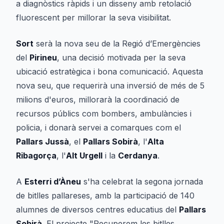
a diagnòstics ràpids i un disseny amb retolació
fluorescent per millorar la seva visibilitat.
Sort
serà la nova seu de la Regió d’Emergències
del
Pirineu
, una decisió motivada per la seva
ubicació estratègica i bona comunicació. Aquesta
nova seu, que requerirà una inversió de més de 5
milions d'euros, millorarà la coordinació de
recursos públics com bombers, ambulàncies i
policia, i donarà servei a comarques com el
Pallars Jussà
, el
Pallars Sobirà
, l'
Alta
Ribagorça
, l'
Alt Urgell
i la
Cerdanya
.
A
Esterri d’Àneu
s'ha celebrat la segona jornada
de bitlles pallareses, amb la participació de 140
alumnes de diversos centres educatius del
Pallars
Sobirà
. El projecte "Recuperem les bitlles