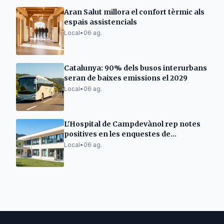
Aran Salut millora el confort tèrmic als
espais assistencials
Local
•
06 ag.
Catalunya: 90% dels busos interurbans
seran de baixes emissions el 2029
Local
•
06 ag.
L'Hospital de Campdevànol rep notes
positives en les enquestes de
satisfacció
Local
•
06 ag.