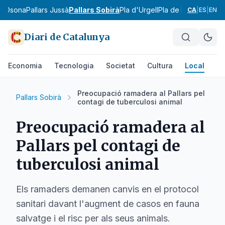
ra
Osona
Pallars Jussà
Pallars Sobirà
Pla d'Urgell
Pla de l'Estany
Prior
CA
|
ES
|
EN
Diari de Catalunya
Economia
Tecnologia
Societat
Cultura
Local
Es
Preocupació ramadera al Pallars pel
Pallars Sobirà
contagi de tuberculosi animal
Preocupació ramadera al
Pallars pel contagi de
tuberculosi animal
Els ramaders demanen canvis en el protocol
sanitari davant l'augment de casos en fauna
salvatge i el risc per als seus animals.