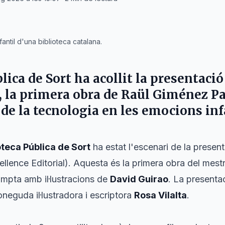
antil d'una biblioteca catalana.
blica de
Sort
ha acollit la presentació
, la primera obra de
Raül Giménez P
de la tecnologia en les emocions inf
oteca Pública de Sort
ha estat l'escenari de la present
llence Editorial). Aquesta és la primera obra del mest
compta amb il·lustracions de
David Guirao
. La presenta
neguda il·lustradora i escriptora
Rosa Vilalta
.