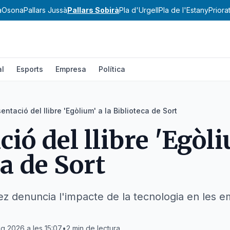
a
Osona
Pallars Jussà
Pallars Sobirà
Pla d'Urgell
Pla de l'Estany
Priora
al
Esports
Empresa
Política
entació del llibre 'Egòlium' a la Biblioteca de Sort
ió del llibre 'Egòli
a de Sort
z denuncia l'impacte de la tecnologia en les em
ig 2026 a les 15:07
•
2
min de lectura