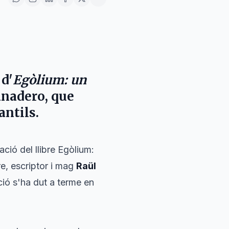
 d'
Egòlium: un
anadero
, que
antils.
ació del llibre
Egòlium:
re, escriptor i mag
Raül
ció s'ha dut a terme en