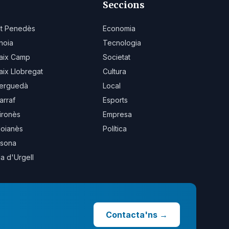
Seccions
lt Penedès
Economia
noia
Tecnologia
aix Camp
Societat
aix Llobregat
Cultura
erguedà
Local
arraf
Esports
ironès
Empresa
oianès
Política
sona
la d'Urgell
Contacta'ns
→