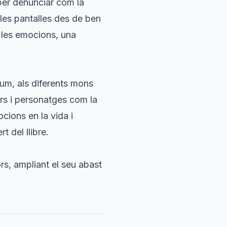
r per denunciar com la
les pantalles des de ben
e les emocions, una
lum, als diferents mons
rs i personatges com la
cions en la vida i
t del llibre.
s, ampliant el seu abast