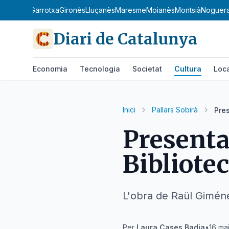
Garrigues
Garrotxa
Gironès
Lluçanès
Maresme
Moianès
Montsià
Noguer
Diari de Catalunya
Economia
Tecnologia
Societat
Cultura
Loc
Inici
Pallars Sobirà
Pres
Presentac
Bibliotec
L'obra de Raül Giméne
Per
Laura Cases Badia
•
16 ma