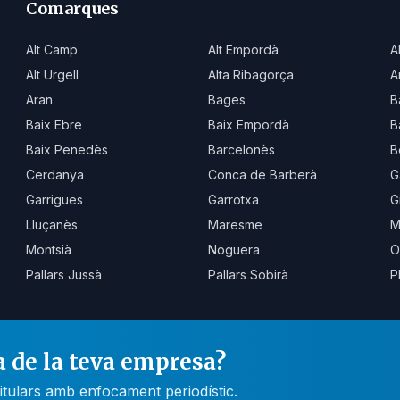
Comarques
Alt Camp
Alt Empordà
A
Alt Urgell
Alta Ribagorça
A
Aran
Bages
B
Baix Ebre
Baix Empordà
B
Baix Penedès
Barcelonès
B
Cerdanya
Conca de Barberà
G
Garrigues
Garrotxa
G
Lluçanès
Maresme
M
Montsià
Noguera
O
Pallars Jussà
Pallars Sobirà
P
a de la teva empresa?
itulars amb enfocament periodístic.