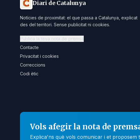
Diari de Catalunya
Notícies de proximitat: el que passa a Catalunya, explicat
des del territori. Sense publicitat ni cookies.
Publica la teva nota de premsa
Contacte
Privacitat i cookies
Correccions
Codi ètic
Vols afegir la nota de prems
Explica'ns què vols comunicar i et proposem t