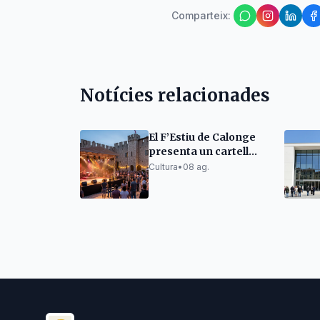
Comparteix
:
Notícies relacionades
El F’Estiu de Calonge
presenta un cartell
ambiciós i un espai
Cultura
•
08 ag.
per a emergents