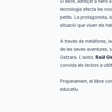
El llibre, adreçat a nens 
tecnologia afecta les nos
petits. La protagonista, 
situació que viuen els ha
A través de metàfores, la
de les seves aventures, 
Gatzara. L'autor,
Raül G
convida els lectors a utili
Properament, el llibre c
educatiu.