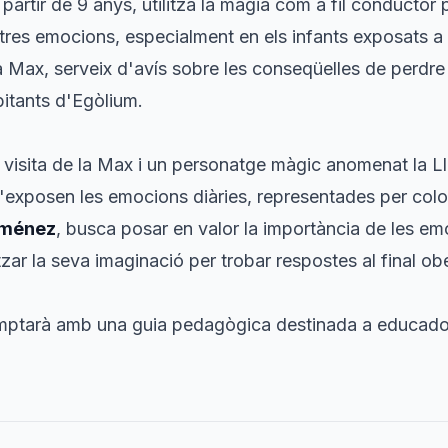
a partir de 9 anys, utilitza la màgia com a fil conducto
tres emocions, especialment en els infants exposats a 
la Max, serveix d'avís sobre les conseqüelles de perdr
bitants d'Egòlium.
 visita de la Max i un personatge màgic anomenat la L
s'exposen les emocions diàries, representades per colo
iménez
, busca posar en valor la importància de les emo
tzar la seva imaginació per trobar respostes al final ober
omptarà amb una guia pedagògica destinada a educador