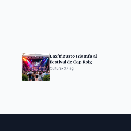
Lax'n'Busto triomfa al
Festival de Cap Roig
després
Cultura
•
07 ag.