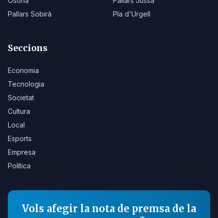
Osona
Pallars Jussà
Pallars Sobirà
Pla d'Urgell
Seccions
Economia
Tecnologia
Societat
Cultura
Local
Esports
Empresa
Política
Vols afegir la nota de premsa de la