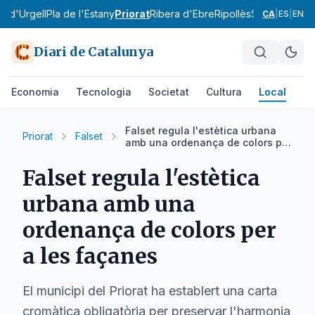
la d'Urgell
Pla de l'Estany
Priorat
Ribera d'Ebre
Ripollès
Segarra
Segri
CA
|
ES
|
EN
Diari de Catalunya
Economia
Tecnologia
Societat
Cultura
Local
Es
Falset regula l'estètica urbana
Priorat
Falset
amb una ordenança de colors per
a les façanes
Falset regula l'estètica
urbana amb una
ordenança de colors per
a les façanes
El municipi del Priorat ha establert una carta
cromàtica obligatòria per preservar l'harmonia