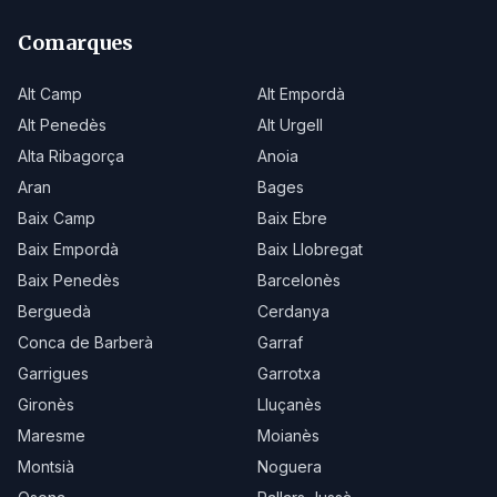
Comarques
Alt Camp
Alt Empordà
Alt Penedès
Alt Urgell
Alta Ribagorça
Anoia
Aran
Bages
Baix Camp
Baix Ebre
Baix Empordà
Baix Llobregat
Baix Penedès
Barcelonès
Berguedà
Cerdanya
Conca de Barberà
Garraf
Garrigues
Garrotxa
Gironès
Lluçanès
Maresme
Moianès
Montsià
Noguera