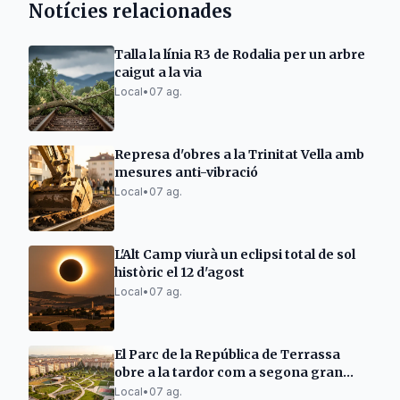
Notícies relacionades
Talla la línia R3 de Rodalia per un arbre
caigut a la via
Local
•
07 ag.
Represa d'obres a la Trinitat Vella amb
mesures anti-vibració
Local
•
07 ag.
L'Alt Camp viurà un eclipsi total de sol
històric el 12 d'agost
Local
•
07 ag.
El Parc de la República de Terrassa
obre a la tardor com a segona gran
zona verda
Local
•
07 ag.