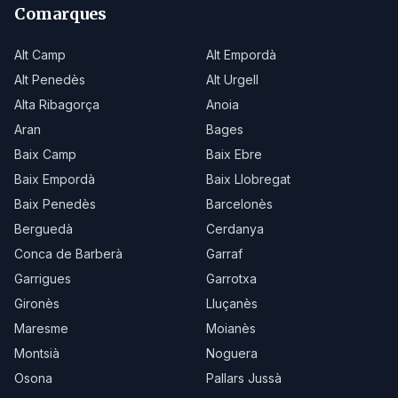
Comarques
Alt Camp
Alt Empordà
Alt Penedès
Alt Urgell
Alta Ribagorça
Anoia
Aran
Bages
Baix Camp
Baix Ebre
Baix Empordà
Baix Llobregat
Baix Penedès
Barcelonès
Berguedà
Cerdanya
Conca de Barberà
Garraf
Garrigues
Garrotxa
Gironès
Lluçanès
Maresme
Moianès
Montsià
Noguera
Osona
Pallars Jussà