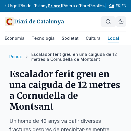
la d'Urgell
Pla de l'Estany
Priorat
Ribera d'Ebre
Ripollès
Segarra
Segri
CA
|
ES
|
EN
Diari de Catalunya
Economia
Tecnologia
Societat
Cultura
Local
Es
Escalador ferit greu en una caiguda de 12
Priorat
metres a Cornudella de Montsant
Escalador ferit greu en
una caiguda de 12 metres
a Cornudella de
Montsant
Un home de 42 anys va patir diverses
fractures després de precipitar-se mentre