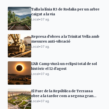
Talla la línia R3 de Rodalia per un arbre
caigut a la via
Local
•
07 ag.
Represa d'obres a la Trinitat Vella amb
mesures anti-vibració
Local
•
07 ag.
L'Alt Camp viurà un eclipsi total de sol
històric el 12 d'agost
Local
•
07 ag.
El Parc de la República de Terrassa
obre a la tardor com a segona gran
zona verda
Local
•
07 ag.