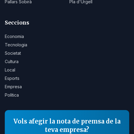
Pallars Sobirà
Pla d'Urgell
Seccions
Economia
Tecnologia
Societat
Cultura
Local
Esports
Empresa
Política
Vols afegir la nota de premsa de la
teva empresa?