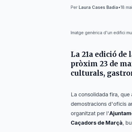
Per
Laura Cases Badia
•
18 ma
IA
Imatge genèrica d'un edifici mun
La 21a edició de l
pròxim
23 de ma
culturals, gastr
La consolidada fira, que 
demostracions d'oficis ar
organitzat per l'
Ajuntam
Caçadors de Marçà
, bu