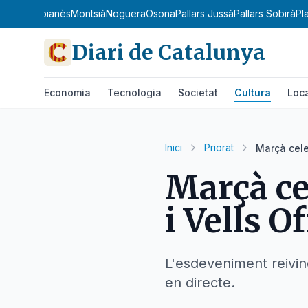
aresme
Moianès
Montsià
Noguera
Osona
Pallars Jussà
Pallars Sobirà
Pl
Diari de Catalunya
Economia
Tecnologia
Societat
Cultura
Loc
Inici
Priorat
Marçà celeb
Marçà cel
i Vells O
L'esdeveniment reivin
en directe.