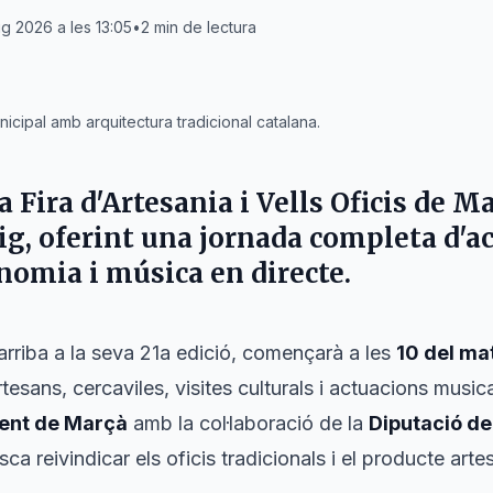
ig 2026 a les 13:05
•
2
min de lectura
icipal amb arquitectura tradicional catalana.
a Fira d'Artesania i Vells Oficis de
Ma
ig
, oferint una jornada completa d'ac
onomia i música en directe.
arriba a la seva 21a edició, començarà a les
10 del ma
tesans, cercaviles, visites culturals i actuacions musi
ent de Marçà
amb la col·laboració de la
Diputació d
sca reivindicar els oficis tradicionals i el producte arte