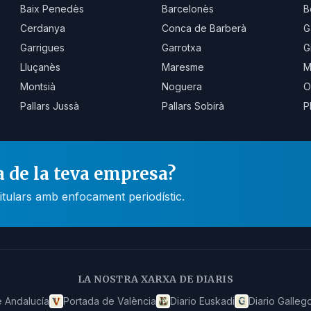
Baix Penedès
Barcelonès
B
Cerdanya
Conca de Barberà
G
Garrigues
Garrotxa
G
Lluçanès
Maresme
M
Montsià
Noguera
O
Pallars Jussà
Pallars Sobirà
P
a de la teva empresa?
itulars amb enfocament periodístic.
LA NOSTRA XARXA DE DIARIS
 Andalucía
Portada de València
Diario Euskadi
Diario Galleg