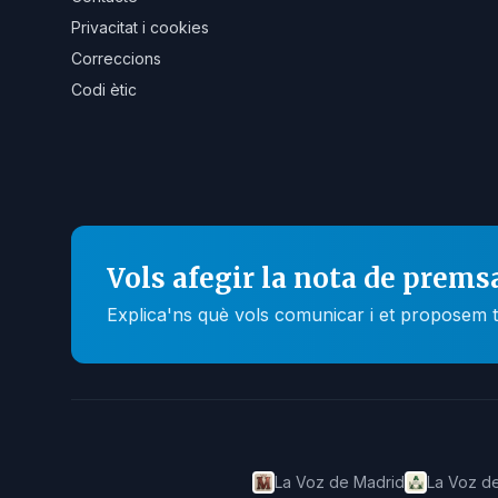
Privacitat i cookies
Correccions
Codi ètic
Vols afegir la nota de prems
Explica'ns què vols comunicar i et proposem t
La Voz de Madrid
La Voz de