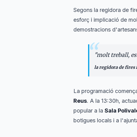
Segons la regidora de fire
esforç i implicació de mo
demostracions d'artesans 
“
"
molt treball, e
la regidora de fires 
La programació comença
Reus
. A la 13:30h, actua
popular a la
Sala Polival
botigues locals i a l'ajun