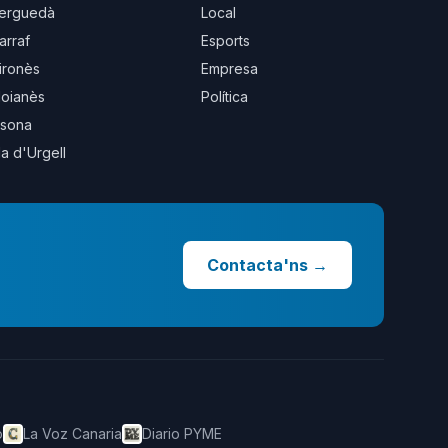
erguedà
Local
arraf
Esports
ironès
Empresa
oianès
Política
sona
la d'Urgell
Contacta'ns
→
o
La Voz Canaria
Diario PYME