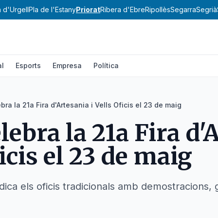
a d'Urgell
Pla de l'Estany
Priorat
Ribera d'Ebre
Ripollès
Segarra
Segrià
al
Esports
Empresa
Política
ra la 21a Fira d'Artesania i Vells Oficis el 23 de maig
ebra la 21a Fira d'
ficis el 23 de maig
dica els oficis tradicionals amb demostracions,