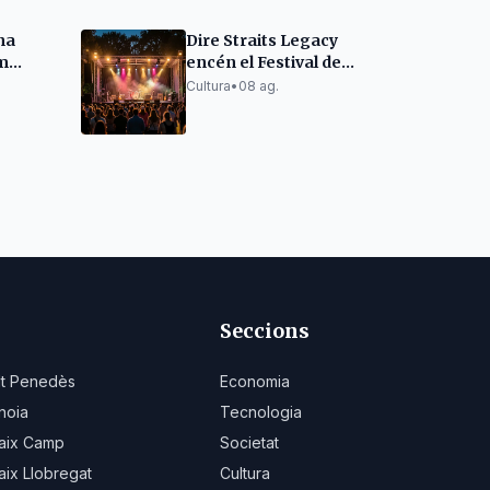
na
Dire Straits Legacy
m
encén el Festival de
s en el
Cambrils amb èxits
Cultura
•
08 ag.
clàssics
Seccions
lt Penedès
Economia
noia
Tecnologia
aix Camp
Societat
aix Llobregat
Cultura