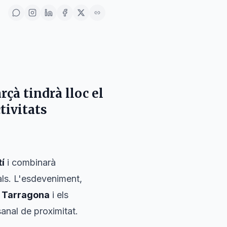
rçà
tindrà lloc el
tivitats
tí
i combinarà
cals. L'esdeveniment,
e Tarragona
i els
sanal de proximitat.