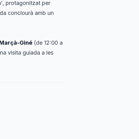
', protagonitzat per
ada conclourà amb un
i Marçà-Giné
(de 12:00 a
una visita guiada a les