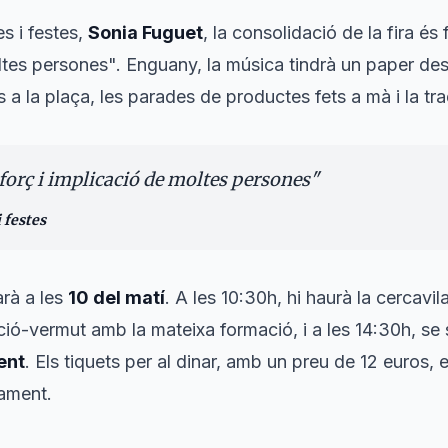
s i festes,
Sonia Fuguet
, la consolidació de la fira és 
ltes persones". Enguany, la música tindrà un paper des
a la plaça, les parades de productes fets a mà i la tra
sforç i implicació de moltes persones
"
i festes
rà a les
10 del matí
. A les 10:30h, hi haurà la cercavi
ció-vermut amb la mateixa formació, i a les 14:30h, se 
ent
. Els tiquets per al dinar, amb un preu de 12 euros, 
tament.