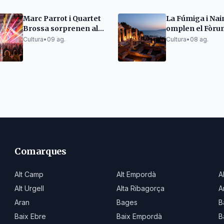
Marc Parrot i Quartet
La Fúmiga i Nai
Brossa sorprenen al
omplen el Fòru
Porta Ferrada
romà d'Empúrie
Cultura
•
09 ag.
Cultura
•
08 ag.
Portalblau
Comarques
Alt Camp
Alt Empordà
A
Alt Urgell
Alta Ribagorça
A
Aran
Bages
B
Baix Ebre
Baix Empordà
B