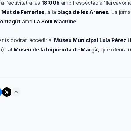
rà l'activitat a les
18:00h
amb l'espectacle 'Ilercavònia
el Mut de Ferreries
, a la
plaça de les Arenes
. La jorn
ontagut
amb
La Soul Machine
.
itants podran accedir al
Museu Municipal Lula Pérez 
) i al
Museu de la Impremta de Marçà
, que oferirà 