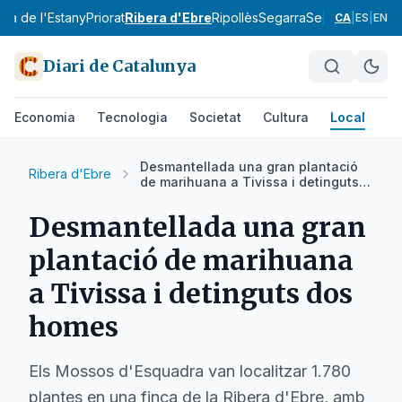
Pla de l'Estany
Priorat
Ribera d'Ebre
Ripollès
Segarra
Segrià
Selva
Sol
CA
|
ES
|
EN
Diari de Catalunya
Economia
Tecnologia
Societat
Cultura
Local
Es
Desmantellada una gran plantació
Ribera d'Ebre
de marihuana a Tivissa i detinguts
dos homes
Desmantellada una gran
plantació de marihuana
a Tivissa i detinguts dos
homes
Els Mossos d'Esquadra van localitzar 1.780
plantes en una finca de la Ribera d'Ebre, amb