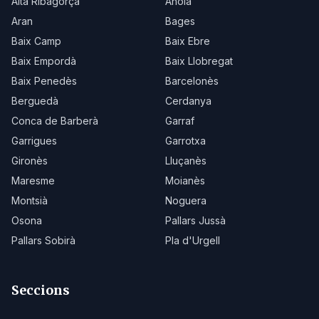
Alta Ribagorça
Anoia
Aran
Bages
Baix Camp
Baix Ebre
Baix Empordà
Baix Llobregat
Baix Penedès
Barcelonès
Berguedà
Cerdanya
Conca de Barberà
Garraf
Garrigues
Garrotxa
Gironès
Lluçanès
Maresme
Moianès
Montsià
Noguera
Osona
Pallars Jussà
Pallars Sobirà
Pla d'Urgell
Seccions