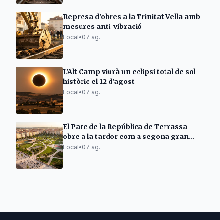
Represa d'obres a la Trinitat Vella amb
mesures anti-vibració
Local
•
07 ag.
L'Alt Camp viurà un eclipsi total de sol
històric el 12 d'agost
Local
•
07 ag.
El Parc de la República de Terrassa
obre a la tardor com a segona gran
zona verda
Local
•
07 ag.