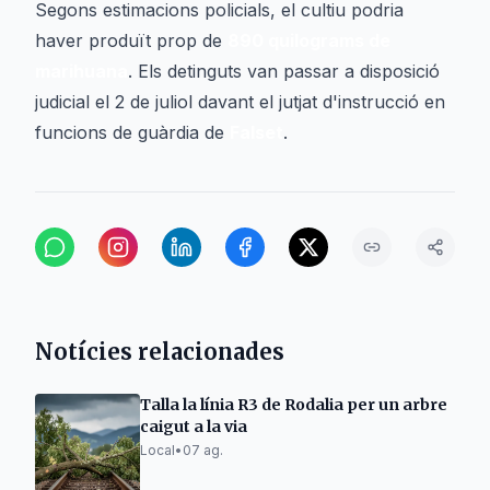
Segons estimacions policials, el cultiu podria
haver produït prop de
890 quilograms de
marihuana
. Els detinguts van passar a disposició
judicial el 2 de juliol davant el jutjat d'instrucció en
funcions de guàrdia de
Falset
.
Notícies relacionades
Talla la línia R3 de Rodalia per un arbre
caigut a la via
Local
•
07 ag.