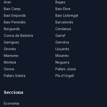
Aran
Bages
Baix Camp
Baix Ebre
Baix Empordà
Baix Llobregat
Baix Penedès
Barcelonès
Berguedà
Cerdanya
Conca de Barberà
Garraf
Garrigues
Garrotxa
Gironès
Lluçanès
Maresme
Moianès
Montsià
Noguera
Osona
Pallars Jussà
Pallars Sobirà
Pla d'Urgell
Seccions
Economia