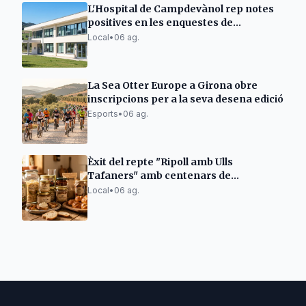
L'Hospital de Campdevànol rep notes
positives en les enquestes de
satisfacció
Local
•
06 ag.
La Sea Otter Europe a Girona obre
inscripcions per a la seva desena edició
Esports
•
06 ag.
Èxit del repte "Ripoll amb Ulls
Tafaners" amb centenars de
participants
Local
•
06 ag.