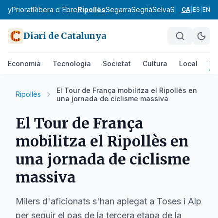
tany
Priorat
Ribera d'Ebre
Ripollès
Segarra
Segrià
Selva
Solsonès
Tarr
CA
|
ES
|
EN
Diari de Catalunya
Economia
Tecnologia
Societat
Cultura
Local
Es
El Tour de França mobilitza el Ripollès en
Ripollès
una jornada de ciclisme massiva
El Tour de França
mobilitza el Ripollès en
una jornada de ciclisme
massiva
Milers d'aficionats s'han aplegat a Toses i Alp
per seguir el pas de la tercera etapa de la