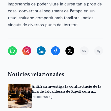
importància de poder viure la cursa tan a prop de
casa, convertint el seguiment de l'etapa en un
ritual estiuenc compartit amb familiars i amics
vinguts de diversos punts del territori.
Notícies relacionades
Antifrau investiga la contractació de la
filla de l'alcaldessa de Ripoll com a
policia
Política
•
06 ag.