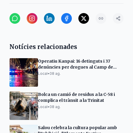
Notícies relacionades
Operatiu Kanpai: 16 detinguts i 37
denúncies per drogues al Camp de
Tarragona
Local
•
08 ag.
Bolca un camió de residus a la C-58 i
complica el trànsit a la Trinitat
Local
•
08 ag.
Salou celebra la cultura popular amb