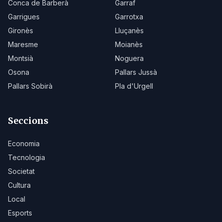
Conca de Barberà
Garraf
Garrigues
Garrotxa
Gironès
Lluçanès
Maresme
Moianès
Montsià
Noguera
Osona
Pallars Jussà
Pallars Sobirà
Pla d'Urgell
Seccions
Economia
Tecnologia
Societat
Cultura
Local
Esports