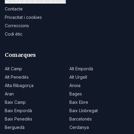
Publica la teva nota de premsa
Contacte
Privacitat i cookies
Correccions
Codi ètic
Comarques
Alt Camp
Alt Empordà
Alt Penedès
Alt Urgell
Alta Ribagorça
Anoia
Aran
Bages
Baix Camp
Baix Ebre
Baix Empordà
Baix Llobregat
Baix Penedès
Barcelonès
Berguedà
Cerdanya