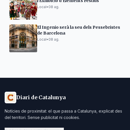
l'Exhibició d'Elements Festius
Local
•
08 ag.
El Ingenio serà la seu dels Pessebristes
de Barcelona
Local
•
08 ag.
Diari de Catalunya
Notícies de proximitat: el que passa a Catalunya, explicat des
del territori. Sense publicitat ni cookies.