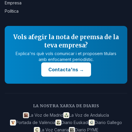
Empresa
Política
Vols afegir la nota de premsa de la
teva empresa?
Explica'ns què vols comunicar i et proposem titulars
amb enfocament periodístic.
Contacta'ns
→
LA NOSTRA XARXA DE DIARIS
La Voz de Madrid
La Voz de Andalucía
Portada de València
Diario Euskadi
Diario Gallego
La Voz Canaria
Diario PYME