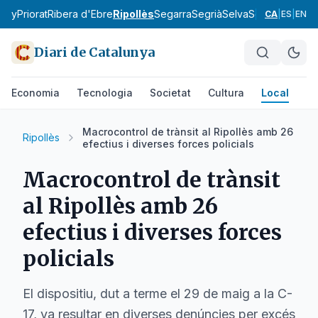
tany
Priorat
Ribera d'Ebre
Ripollès
Segarra
Segrià
Selva
Solsonès
Tarr
CA
|
ES
|
EN
Diari de Catalunya
Economia
Tecnologia
Societat
Cultura
Local
Es
Macrocontrol de trànsit al Ripollès amb 26
Ripollès
efectius i diverses forces policials
Macrocontrol de trànsit
al Ripollès amb 26
efectius i diverses forces
policials
El dispositiu, dut a terme el 29 de maig a la C-
17, va resultar en diverses denúncies per excés