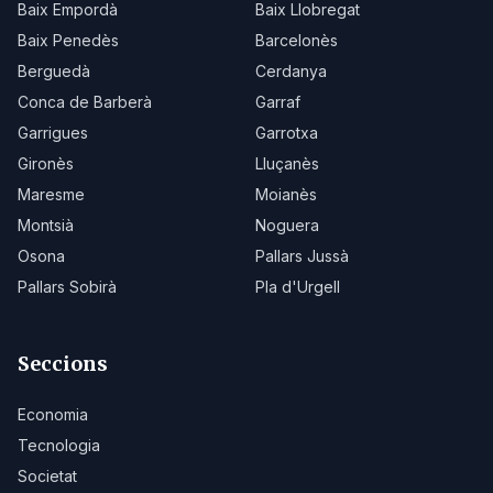
Baix Empordà
Baix Llobregat
Baix Penedès
Barcelonès
Berguedà
Cerdanya
Conca de Barberà
Garraf
Garrigues
Garrotxa
Gironès
Lluçanès
Maresme
Moianès
Montsià
Noguera
Osona
Pallars Jussà
Pallars Sobirà
Pla d'Urgell
Seccions
Economia
Tecnologia
Societat