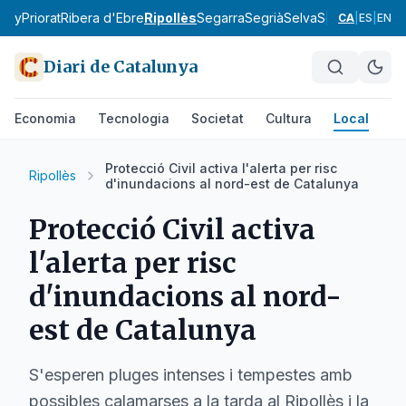
tany
Priorat
Ribera d'Ebre
Ripollès
Segarra
Segrià
Selva
Solsonès
Tarr
CA
|
ES
|
EN
Diari de Catalunya
Economia
Tecnologia
Societat
Cultura
Local
Es
Protecció Civil activa l'alerta per risc
Ripollès
d'inundacions al nord-est de Catalunya
Protecció Civil activa
l'alerta per risc
d'inundacions al nord-
est de Catalunya
S'esperen pluges intenses i tempestes amb
possibles calamarses a la tarda al Ripollès i la