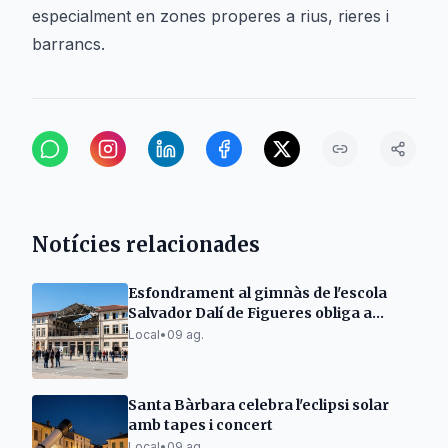
especialment en zones properes a rius, rieres i
barrancs.
Notícies relacionades
Esfondrament al gimnàs de l'escola
Salvador Dalí de Figueres obliga a
traslladar alumnes
Local
•
09 ag.
Santa Bàrbara celebra l'eclipsi solar
amb tapes i concert
Local
•
09 ag.