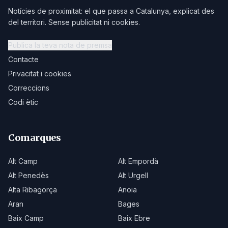
Notícies de proximitat: el que passa a Catalunya, explicat des
del territori. Sense publicitat ni cookies.
Publica la teva nota de premsa
Contacte
Privacitat i cookies
Correccions
Codi ètic
Comarques
Alt Camp
Alt Empordà
Alt Penedès
Alt Urgell
Alta Ribagorça
Anoia
Aran
Bages
Baix Camp
Baix Ebre