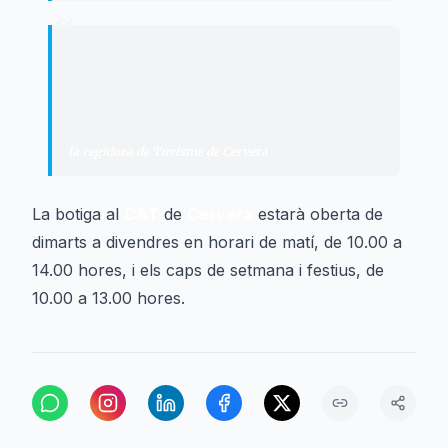
“
"
La proposta complementarà l'oferta
patrimonial de la ciutat amb aquest
vessant gastronòmic.
"
la regidora de Turisme de Cervera
La botiga al
CAT
de
Cervera
estarà oberta de
dimarts a divendres en horari de matí, de 10.00 a
14.00 hores, i els caps de setmana i festius, de
10.00 a 13.00 hores.