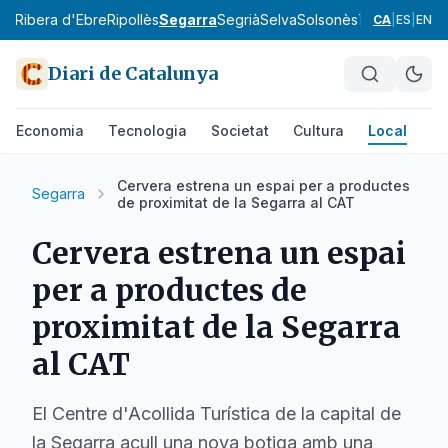
rat
Ribera d'Ebre
Ripollès
Segarra
Segrià
Selva
Solsonès
Tarragonès
Te
CA
|
ES
|
EN
Diari de Catalunya
Economia
Tecnologia
Societat
Cultura
Local
Es
Cervera estrena un espai per a productes
Segarra
de proximitat de la Segarra al CAT
Cervera estrena un espai
per a productes de
proximitat de la Segarra
al CAT
El Centre d'Acollida Turística de la capital de
la Segarra acull una nova botiga amb una