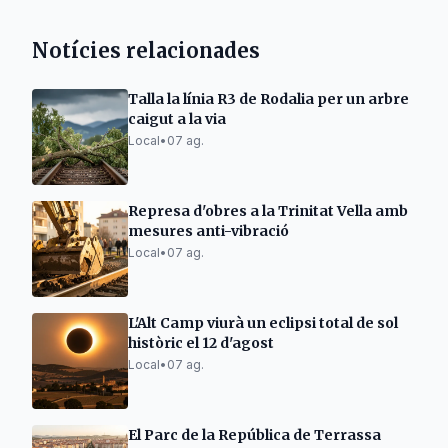
Notícies relacionades
Talla la línia R3 de Rodalia per un arbre
caigut a la via
Local
•
07 ag.
Represa d'obres a la Trinitat Vella amb
mesures anti-vibració
Local
•
07 ag.
L'Alt Camp viurà un eclipsi total de sol
històric el 12 d'agost
Local
•
07 ag.
El Parc de la República de Terrassa