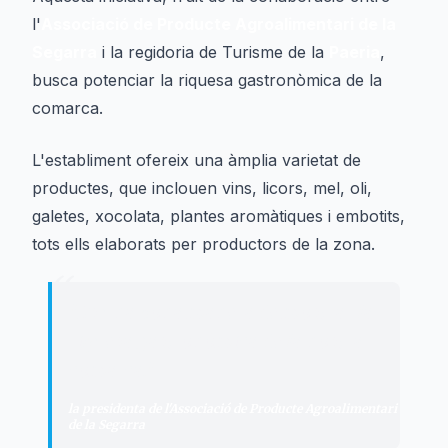
l'
Associació de Producte Agroalimentari de la
Segarra
i la regidoria de Turisme de la
Paeria
,
busca potenciar la riquesa gastronòmica de la
comarca.
L'establiment ofereix una àmplia varietat de
productes, que inclouen vins, licors, mel, oli,
galetes, xocolata, plantes aromàtiques i embotits,
tots ells elaborats per productors de la zona.
“
"
És una bona manera de mostrar la
riquesa gastronòmica de la nostra
comarca.
"
la presidenta de l'Associació de Producte Agroalimentari
de la Segarra