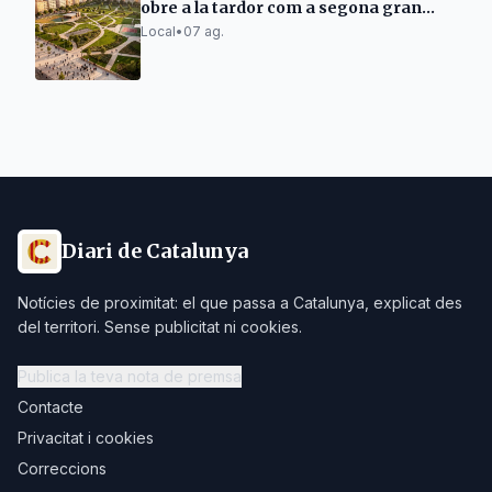
obre a la tardor com a segona gran
zona verda
Local
•
07 ag.
Diari de Catalunya
Notícies de proximitat: el que passa a Catalunya, explicat des
del territori. Sense publicitat ni cookies.
Publica la teva nota de premsa
Contacte
Privacitat i cookies
Correccions