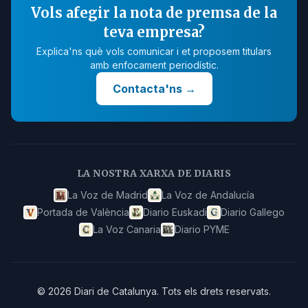
Vols afegir la nota de premsa de la
teva empresa?
Explica'ns què vols comunicar i et proposem titulars
amb enfocament periodístic.
Contacta'ns
→
LA NOSTRA XARXA DE DIARIS
La Voz de Madrid
La Voz de Andalucía
Portada de València
Diario Euskadi
Diario Gallego
La Voz Canaria
Diario PYME
©
2026
Diari de Catalunya
.
Tots els drets reservats.