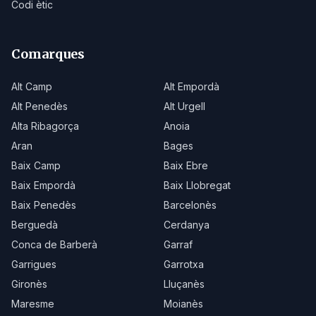
Codi ètic
Comarques
Alt Camp
Alt Empordà
Alt Penedès
Alt Urgell
Alta Ribagorça
Anoia
Aran
Bages
Baix Camp
Baix Ebre
Baix Empordà
Baix Llobregat
Baix Penedès
Barcelonès
Berguedà
Cerdanya
Conca de Barberà
Garraf
Garrigues
Garrotxa
Gironès
Lluçanès
Maresme
Moianès