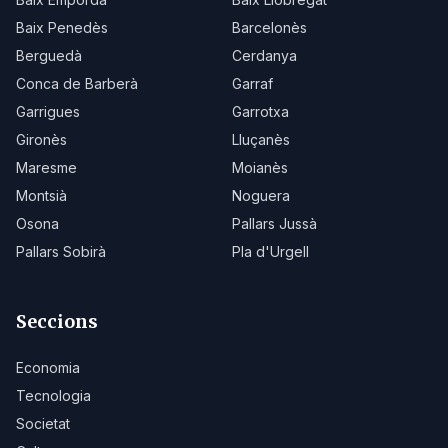
Baix Penedès
Barcelonès
Berguedà
Cerdanya
Conca de Barberà
Garraf
Garrigues
Garrotxa
Gironès
Lluçanès
Maresme
Moianès
Montsià
Noguera
Osona
Pallars Jussà
Pallars Sobirà
Pla d'Urgell
Seccions
Economia
Tecnologia
Societat