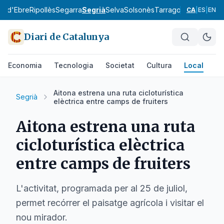
ra d'Ebre
Ripollès
Segarra
Segrià
Selva
Solsonès
Tarragonès
Terra Alt
CA
|
ES
|
EN
Diari de Catalunya
Economia
Tecnologia
Societat
Cultura
Local
Es
Aitona estrena una ruta cicloturística
Segrià
elèctrica entre camps de fruiters
Aitona estrena una ruta
cicloturística elèctrica
entre camps de fruiters
L'activitat, programada per al 25 de juliol,
permet recórrer el paisatge agrícola i visitar el
nou mirador.