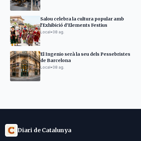
Salou celebra la cultura popular amb
l'Exhibició d'Elements Festius
Local
•
08 ag.
El Ingenio serà la seu dels Pessebristes
de Barcelona
Local
•
08 ag.
Diari de Catalunya