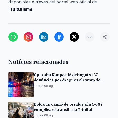
disponibles a través del portal web oficial de
Fruiturisme
.
Notícies relacionades
Operatiu Kanpai: 16 detinguts i 37
denúncies per drogues al Camp de
Tarragona
Local
•
08 ag.
Bolca un camió de residus a la C-58 i
complica el trànsit a la Trinitat
Local
•
08 ag.