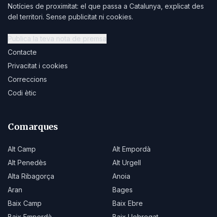
Notícies de proximitat: el que passa a Catalunya, explicat des
del territori. Sense publicitat ni cookies.
Publica la teva nota de premsa
Contacte
Privacitat i cookies
Correccions
Codi ètic
Comarques
Alt Camp
Alt Empordà
Alt Penedès
Alt Urgell
Alta Ribagorça
Anoia
Aran
Bages
Baix Camp
Baix Ebre
Baix Empordà
Baix Llobregat