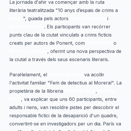
La jornada d'ahir va començar amb la ruta
literària teatralitzada "10 anys d’espais de crims a
Lleida
", guiada pels actors
Albert Anguera
i
Martí Monerris
. Els participants van recórrer
punts clau de la ciutat vinculats a crims ficticis
creats per autors de Ponent, com
Marta Alòs
o
Montse Sanjuan
, oferint una nova perspectiva de
la ciutat a través dels seus escenaris literaris.
Paral·lelament, el
Museu Morera
va acollir
l'activitat familiar "Fem de detectius al Morera!". La
propietària de la llibreria
El Genet Blau
,
Mertxe
París
, va explicar que uns 60 participants, entre
adults i nens, van resoldre pistes per descobrir el
responsable fictici de la desaparició d'un quadre,
convertint-se en investigadors per un dia. París va