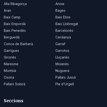
Alta Ribagorça
Anoia
Aran
Bages
Baix Camp
Baix Ebre
Baix Empordà
Baix Llobregat
Baix Penedès
Barcelonès
Berguedà
Cerdanya
Conca de Barberà
Garraf
Garrigues
Garrotxa
Gironès
Lluçanès
Maresme
Moianès
Montsià
Noguera
Osona
Pallars Jussà
Pallars Sobirà
Pla d'Urgell
Seccions