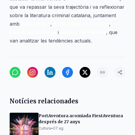
que va repassar la seva trajectòria i va reflexionar
sobre la literatura criminal catalana, juntament
amb
Rafa Melero
,
Raquel Gámez-Serrano
,
David Casals-Roma
i
Susana Hernández
, que
van analitzar les tendències actuals.
Notícies relacionades
PortAventura acomiada FiestAventura
després de 27 anys
Cultura
•
07 ag.