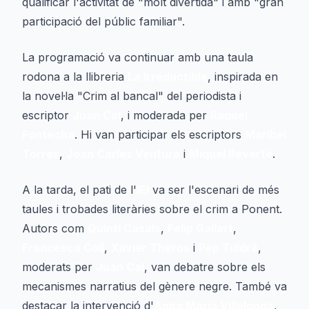
qualificar l'activitat de "molt divertida" i amb "gran
participació del públic familiar".
La programació va continuar amb una taula
rodona a la llibreria
La Irreductible
, inspirada en
la novel·la "Crim al bancal" del periodista i
escriptor
Juan Cal
, i moderada per
Raquel
Fontecha
. Hi van participar els escriptors
Maribel
Torres
,
Joan Carles Ventura
i
Miquel Reverté
.
A la tarda, el pati de l'
IEI
va ser l'escenari de més
taules i trobades literàries sobre el crim a Ponent.
Autors com
Quintí Casals
,
Felip Gallart
,
Francesca Coll
,
Xavier Theros
i
Pep Tuldrà
,
moderats per
Juan Cal
, van debatre sobre els
mecanismes narratius del gènere negre. També va
destacar la intervenció d'
Anna Maria Villalonga
,