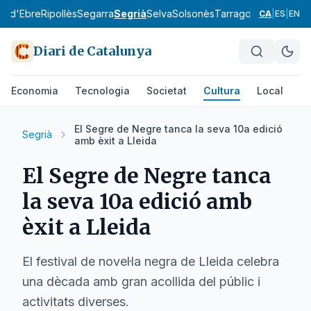
ra d'Ebre
Ripollès
Segarra
Segrià
Selva
Solsonès
Tarragonès
Terra Alt
CA
|
ES
|
EN
Diari de Catalunya
Economia
Tecnologia
Societat
Cultura
Local
Es
El Segre de Negre tanca la seva 10a edició
Segrià
amb èxit a Lleida
El Segre de Negre tanca
la seva 10a edició amb
èxit a Lleida
El festival de novel·la negra de Lleida celebra
una dècada amb gran acollida del públic i
activitats diverses.