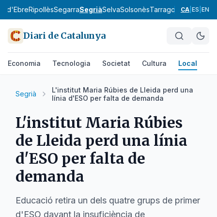
ra d'Ebre
Ripollès
Segarra
Segrià
Selva
Solsonès
Tarragonès
Terra Alt
CA
|
ES
|
EN
Diari de Catalunya
Economia
Tecnologia
Societat
Cultura
Local
Es
L'institut Maria Rúbies de Lleida perd una
Segrià
línia d'ESO per falta de demanda
L'institut Maria Rúbies
de Lleida perd una línia
d'ESO per falta de
demanda
Educació retira un dels quatre grups de primer
d'ESO davant la insuficiència de