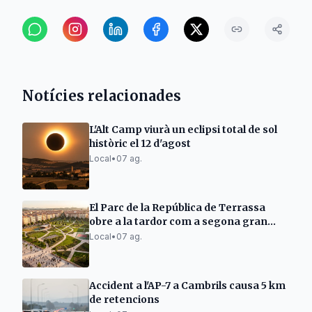
Notícies relacionades
L'Alt Camp viurà un eclipsi total de sol
històric el 12 d'agost
Local
•
07 ag.
El Parc de la República de Terrassa
obre a la tardor com a segona gran
zona verda
Local
•
07 ag.
Accident a l'AP-7 a Cambrils causa 5 km
de retencions