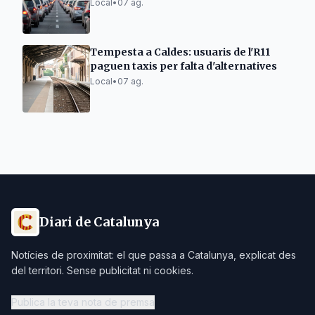
Local
•
07 ag.
Tempesta a Caldes: usuaris de l'R11
paguen taxis per falta d'alternatives
Local
•
07 ag.
Diari de Catalunya
Notícies de proximitat: el que passa a Catalunya, explicat des
del territori. Sense publicitat ni cookies.
Publica la teva nota de premsa