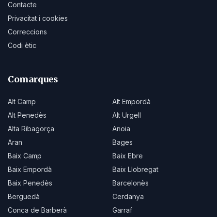
Contacte
Privacitat i cookies
Correccions
Codi ètic
Comarques
Alt Camp
Alt Empordà
Alt Penedès
Alt Urgell
Alta Ribagorça
Anoia
Aran
Bages
Baix Camp
Baix Ebre
Baix Empordà
Baix Llobregat
Baix Penedès
Barcelonès
Berguedà
Cerdanya
Conca de Barberà
Garraf