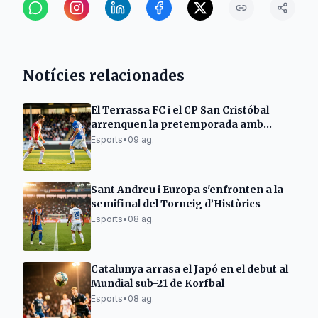
Notícies relacionades
El Terrassa FC i el CP San Cristóbal
arrenquen la pretemporada amb
victòries i empats
Esports
•
09 ag.
Sant Andreu i Europa s'enfronten a la
semifinal del Torneig d’Històrics
Esports
•
08 ag.
Catalunya arrasa el Japó en el debut al
Mundial sub-21 de Korfbal
Esports
•
08 ag.