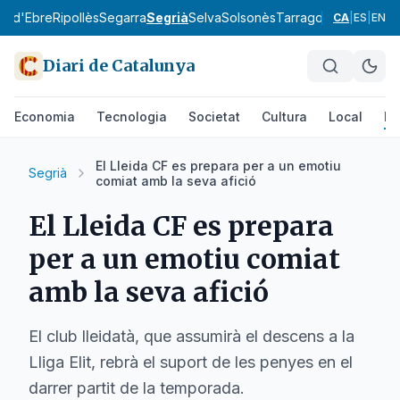
ra d'Ebre
Ripollès
Segarra
Segrià
Selva
Solsonès
Tarragonès
Terra Alt
CA
|
ES
|
EN
Diari de Catalunya
Economia
Tecnologia
Societat
Cultura
Local
Es
El Lleida CF es prepara per a un emotiu
Segrià
comiat amb la seva afició
El Lleida CF es prepara
per a un emotiu comiat
amb la seva afició
El club lleidatà, que assumirà el descens a la
Lliga Elit, rebrà el suport de les penyes en el
darrer partit de la temporada.