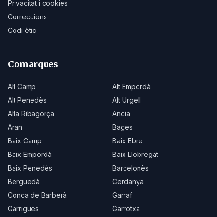
Privacitat i cookies
Correccions
Codi ètic
Comarques
Alt Camp
Alt Empordà
Alt Penedès
Alt Urgell
Alta Ribagorça
Anoia
Aran
Bages
Baix Camp
Baix Ebre
Baix Empordà
Baix Llobregat
Baix Penedès
Barcelonès
Berguedà
Cerdanya
Conca de Barberà
Garraf
Garrigues
Garrotxa