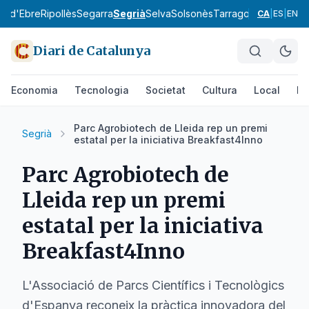
ra d'Ebre
Ripollès
Segarra
Segrià
Selva
Solsonès
Tarragonès
Terra Alt
CA
|
ES
|
EN
Diari de Catalunya
Economia
Tecnologia
Societat
Cultura
Local
Es
Parc Agrobiotech de Lleida rep un premi
Segrià
estatal per la iniciativa Breakfast4Inno
Parc Agrobiotech de
Lleida rep un premi
estatal per la iniciativa
Breakfast4Inno
L'Associació de Parcs Científics i Tecnològics
d'Espanya reconeix la pràctica innovadora del