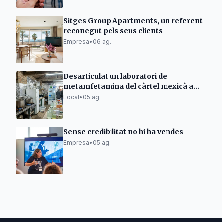
Sitges Group Apartments, un referent
reconegut pels seus clients
Empresa
•
06 ag.
Desarticulat un laboratori de
metamfetamina del càrtel mexicà a
Almenar
Local
•
05 ag.
Sense credibilitat no hi ha vendes
Empresa
•
05 ag.