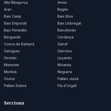
Alta Ribagorça
Anoia
Aran
Bages
Baix Camp
Baix Ebre
Baix Empordà
Baix Llobregat
Baix Penedès
Barcelonès
Berguedà
Cerdanya
Conca de Barberà
Garraf
Garrigues
Garrotxa
Gironès
Lluçanès
Maresme
Moianès
Montsià
Noguera
Osona
Pallars Jussà
Pallars Sobirà
Pla d'Urgell
Seccions