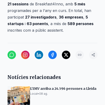
21 sessions
de
Breakfast4Inno
, amb
5 més
programades per a l'any en curs. En total, han
participat
27 investigadors
,
36 empreses
,
5
startups
i
63 ponents
, a més de
589 persones
inscrites com a públic assistent.
Notícies relacionades
L'IMV arriba a 24.596 persones a Lleida
Local
•
08 ag.