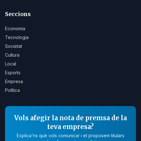
Seccions
Economia
Tecnologia
Societat
Cultura
Local
Esports
Empresa
Política
Vols afegir la nota de premsa de la
teva empresa?
Explica'ns què vols comunicar i et proposem titulars