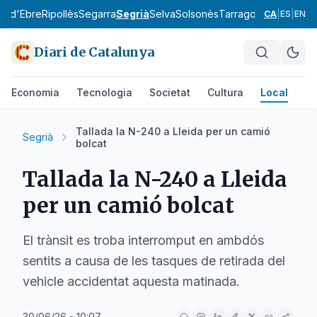
ra d'Ebre
Ripollès
Segarra
Segrià
Selva
Solsonès
Tarragonès
Terra Alt
CA
|
ES
|
EN
Diari de Catalunya
Economia
Tecnologia
Societat
Cultura
Local
Es
Tallada la N-240 a Lleida per un camió
Segrià
bolcat
Tallada la N-240 a Lleida
per un camió bolcat
El trànsit es troba interromput en ambdós
sentits a causa de les tasques de retirada del
vehicle accidentat aquesta matinada.
30/06/26 - 10:07