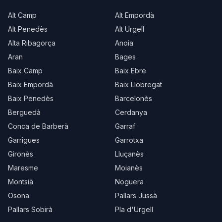
Alt Camp
Alt Empordà
Alt Penedès
Alt Urgell
Alta Ribagorça
Anoia
Aran
Bages
Baix Camp
Baix Ebre
Baix Empordà
Baix Llobregat
Baix Penedès
Barcelonès
Berguedà
Cerdanya
Conca de Barberà
Garraf
Garrigues
Garrotxa
Gironès
Lluçanès
Maresme
Moianès
Montsià
Noguera
Osona
Pallars Jussà
Pallars Sobirà
Pla d'Urgell