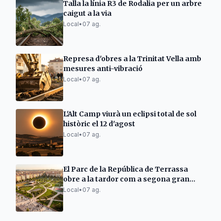
Talla la línia R3 de Rodalia per un arbre
caigut a la via
Local
•
07 ag.
Represa d'obres a la Trinitat Vella amb
mesures anti-vibració
Local
•
07 ag.
L'Alt Camp viurà un eclipsi total de sol
històric el 12 d'agost
Local
•
07 ag.
El Parc de la República de Terrassa
obre a la tardor com a segona gran
zona verda
Local
•
07 ag.