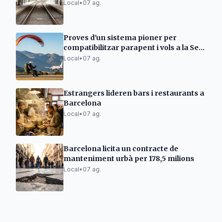
Local
•
07 ag.
Proves d'un sistema pioner per
compatibilitzar parapent i vols a la Seu
d'Urgell
Local
•
07 ag.
Estrangers lideren bars i restaurants a
Barcelona
Local
•
07 ag.
Barcelona licita un contracte de
manteniment urbà per 178,5 milions
Local
•
07 ag.