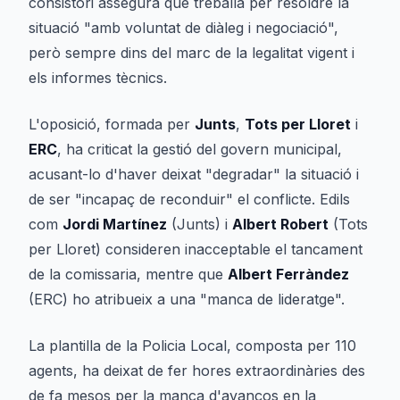
consistori assegura que treballa per resoldre la
situació "amb voluntat de diàleg i negociació",
però sempre dins del marc de la legalitat vigent i
els informes tècnics.
L'oposició, formada per
Junts
,
Tots per Lloret
i
ERC
, ha criticat la gestió del govern municipal,
acusant-lo d'haver deixat "degradar" la situació i
de ser "incapaç de reconduir" el conflicte. Edils
com
Jordi Martínez
(Junts) i
Albert Robert
(Tots
per Lloret) consideren inacceptable el tancament
de la comissaria, mentre que
Albert Ferràndez
(ERC) ho atribueix a una "manca de lideratge".
La plantilla de la Policia Local, composta per 110
agents, ha deixat de fer hores extraordinàries des
de fa mesos per la manca d'avanços en la