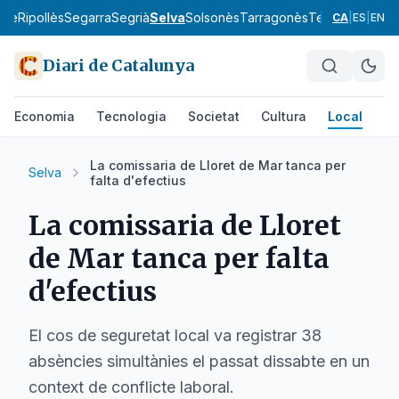
bre
Ripollès
Segarra
Segrià
Selva
Solsonès
Tarragonès
Terra Alta
Urgel
CA
|
ES
|
EN
Diari de Catalunya
Economia
Tecnologia
Societat
Cultura
Local
Es
La comissaria de Lloret de Mar tanca per
Selva
falta d'efectius
La comissaria de Lloret
de Mar tanca per falta
d'efectius
El cos de seguretat local va registrar 38
absències simultànies el passat dissabte en un
context de conflicte laboral.