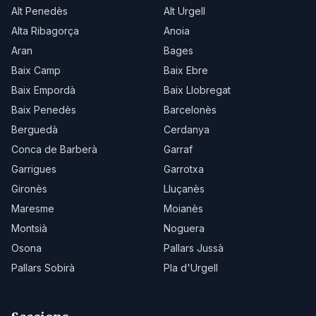
Alt Penedès
Alt Urgell
Alta Ribagorça
Anoia
Aran
Bages
Baix Camp
Baix Ebre
Baix Empordà
Baix Llobregat
Baix Penedès
Barcelonès
Berguedà
Cerdanya
Conca de Barberà
Garraf
Garrigues
Garrotxa
Gironès
Lluçanès
Maresme
Moianès
Montsià
Noguera
Osona
Pallars Jussà
Pallars Sobirà
Pla d'Urgell