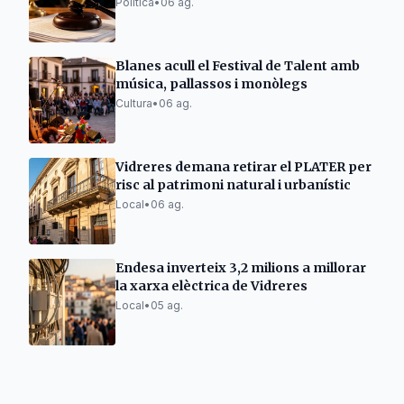
policia
Política
•
06 ag.
Blanes acull el Festival de Talent amb
música, pallassos i monòlegs
Cultura
•
06 ag.
Vidreres demana retirar el PLATER per
risc al patrimoni natural i urbanístic
Local
•
06 ag.
Endesa inverteix 3,2 milions a millorar
la xarxa elèctrica de Vidreres
Local
•
05 ag.