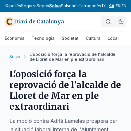
bre
Ripollès
Segarra
Segrià
Selva
Solsonès
Tarragonès
Terra Alta
Urgel
CA
|
ES
|
EN
Diari de Catalunya
Economia
Tecnologia
Societat
Cultura
Local
Es
L'oposició força la reprovació de l'alcalde
Selva
de Lloret de Mar en ple extraordinari
L'oposició força la
reprovació de l'alcalde de
Lloret de Mar en ple
extraordinari
La moció contra Adrià Lamelas prospera per
la situació laboral interna de l'Ajuntament,