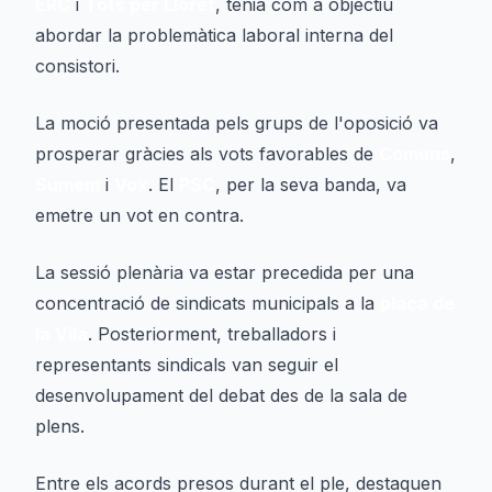
ERC
i
Tots per Lloret
, tenia com a objectiu
abordar la problemàtica laboral interna del
consistori.
La moció presentada pels grups de l'oposició va
prosperar gràcies als vots favorables de
Comuns
,
Sumem
i
Vox
. El
PSC
, per la seva banda, va
emetre un vot en contra.
La sessió plenària va estar precedida per una
concentració de sindicats municipals a la
plaça de
la Vila
. Posteriorment, treballadors i
representants sindicals van seguir el
desenvolupament del debat des de la sala de
plens.
Entre els acords presos durant el ple, destaquen