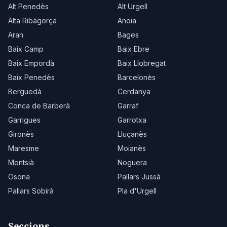
Alt Penedès
Alt Urgell
Alta Ribagorça
Anoia
Aran
Bages
Baix Camp
Baix Ebre
Baix Empordà
Baix Llobregat
Baix Penedès
Barcelonès
Berguedà
Cerdanya
Conca de Barberà
Garraf
Garrigues
Garrotxa
Gironès
Lluçanès
Maresme
Moianès
Montsià
Noguera
Osona
Pallars Jussà
Pallars Sobirà
Pla d'Urgell
Seccions