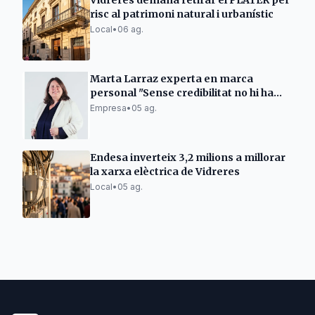
Vidreres demana retirar el PLATER per
risc al patrimoni natural i urbanístic
Local
•
06 ag.
Marta Larraz experta en marca
personal "Sense credibilitat no hi ha
vendes"
Empresa
•
05 ag.
Endesa inverteix 3,2 milions a millorar
la xarxa elèctrica de Vidreres
Local
•
05 ag.