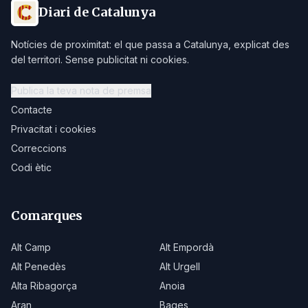
Diari de Catalunya
Notícies de proximitat: el que passa a Catalunya, explicat des
del territori. Sense publicitat ni cookies.
Publica la teva nota de premsa
Contacte
Privacitat i cookies
Correccions
Codi ètic
Comarques
Alt Camp
Alt Empordà
Alt Penedès
Alt Urgell
Alta Ribagorça
Anoia
Aran
Bages