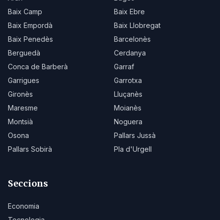
Baix Camp
Baix Ebre
Baix Empordà
Baix Llobregat
Baix Penedès
Barcelonès
Berguedà
Cerdanya
Conca de Barberà
Garraf
Garrigues
Garrotxa
Gironès
Lluçanès
Maresme
Moianès
Montsià
Noguera
Osona
Pallars Jussà
Pallars Sobirà
Pla d'Urgell
Seccions
Economia
Tecnologia