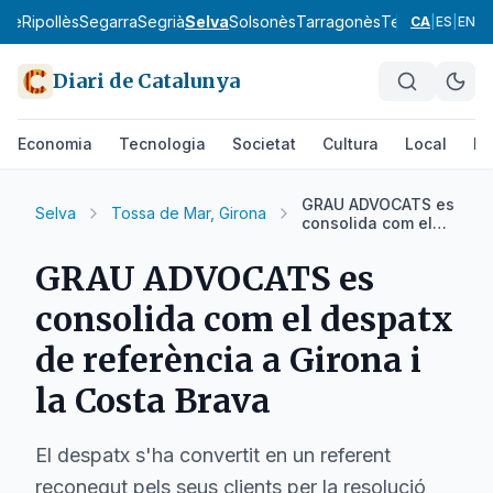
bre
Ripollès
Segarra
Segrià
Selva
Solsonès
Tarragonès
Terra Alta
Urgel
CA
|
ES
|
EN
Diari de Catalunya
Economia
Tecnologia
Societat
Cultura
Local
Es
GRAU ADVOCATS es
Selva
Tossa de Mar, Girona
consolida com el
despatx de
referència a Girona
GRAU ADVOCATS es
i la Costa Brava
consolida com el despatx
de referència a Girona i
la Costa Brava
El despatx s'ha convertit en un referent
reconegut pels seus clients per la resolució