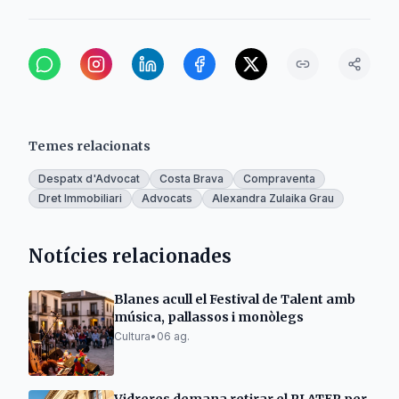
Temes relacionats
Despatx d'Advocat
Costa Brava
Compraventa
Dret Immobiliari
Advocats
Alexandra Zulaika Grau
Notícies relacionades
Blanes acull el Festival de Talent amb
música, pallassos i monòlegs
Cultura
•
06 ag.