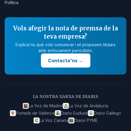
Política
Vols afegir la nota de premsa de la
teva empresa?
Explica'ns què vols comunicar i et proposem titulars
amb enfocament periodístic.
Contacta'ns
→
LA NOSTRA XARXA DE DIARIS
La Voz de Madrid
La Voz de Andalucía
Portada de València
Diario Euskadi
Diario Gallego
La Voz Canaria
Diario PYME