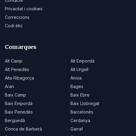
Contacte
Privacitat i cookies
Correccions
Codi ètic
Comarques
Alt Camp
Alt Empordà
Alt Penedès
Alt Urgell
Alta Ribagorça
Anoia
Aran
Bages
Baix Camp
Baix Ebre
Baix Empordà
Baix Llobregat
Baix Penedès
Barcelonès
Berguedà
Cerdanya
Conca de Barberà
Garraf