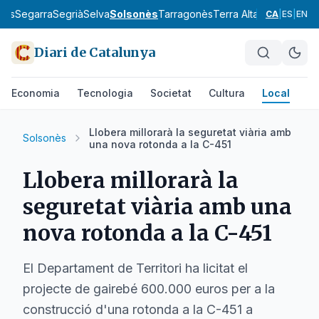
llès
Segarra
Segrià
Selva
Solsonès
Tarragonès
Terra Alta
Urgell
Vallès
CA
|
ES
|
EN
Diari de Catalunya
Economia
Tecnologia
Societat
Cultura
Local
Es
Llobera millorarà la seguretat viària amb
Solsonès
una nova rotonda a la C-451
Llobera millorarà la
seguretat viària amb una
nova rotonda a la C-451
El Departament de Territori ha licitat el
projecte de gairebé 600.000 euros per a la
construcció d'una rotonda a la C-451 a