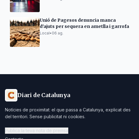
Unió de Pagesos denuncia manca
d'ajuts per sequera en ametlla i garrofa
Local
•
06 ag.
Diari de Catalunya
Notícies de proximitat: el que passa a Catalunya, explicat des
del territori. Sense publicitat ni cookies.
Publica la teva nota de premsa