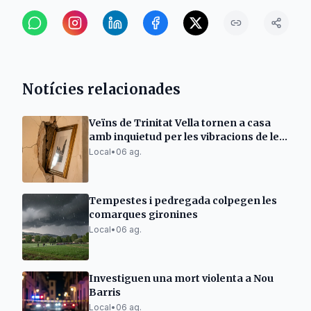
Notícies relacionades
Veïns de Trinitat Vella tornen a casa
amb inquietud per les vibracions de les
obres d'Adif
Local
•
06 ag.
Tempestes i pedregada colpegen les
comarques gironines
Local
•
06 ag.
Investiguen una mort violenta a Nou
Barris
Local
•
06 ag.