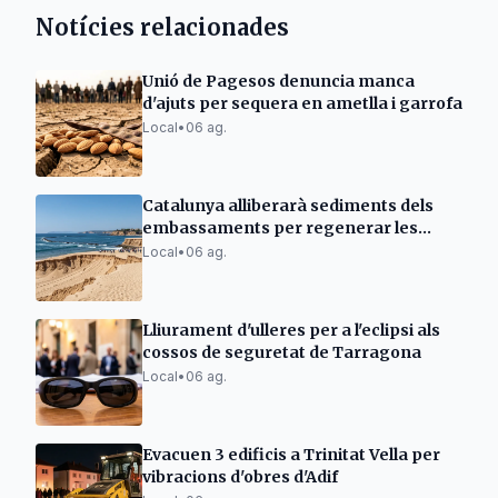
Notícies relacionades
Unió de Pagesos denuncia manca
d'ajuts per sequera en ametlla i garrofa
Local
•
06 ag.
Catalunya alliberarà sediments dels
embassaments per regenerar les
platges
Local
•
06 ag.
Lliurament d'ulleres per a l'eclipsi als
cossos de seguretat de Tarragona
Local
•
06 ag.
Evacuen 3 edificis a Trinitat Vella per
vibracions d'obres d'Adif