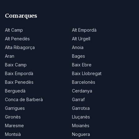
Comarques
Alt Camp
Alt Empordà
Alt Penedès
Alt Urgell
Alta Ribagorça
Anoia
Aran
Bages
Baix Camp
Baix Ebre
Baix Empordà
Baix Llobregat
Baix Penedès
Barcelonès
Berguedà
Cerdanya
Conca de Barberà
Garraf
Garrigues
Garrotxa
Gironès
Lluçanès
Maresme
Moianès
Montsià
Noguera