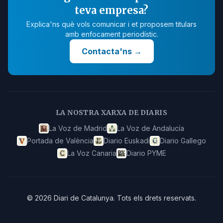
teva empresa?
Explica'ns què vols comunicar i et proposem titulars
amb enfocament periodístic.
Contacta'ns
→
LA NOSTRA XARXA DE DIARIS
La Voz de Madrid
La Voz de Andalucía
Portada de València
Diario Euskadi
Diario Gallego
La Voz Canaria
Diario PYME
©
2026
Diari de Catalunya
.
Tots els drets reservats.