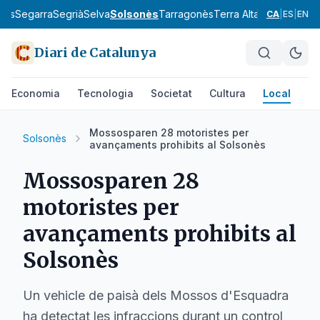
llès
Segarra
Segrià
Selva
Solsonès
Tarragonès
Terra Alta
Urgell
Vallès
CA
|
ES
|
EN
Diari de Catalunya
Economia
Tecnologia
Societat
Cultura
Local
Es
Mossosparen 28 motoristes per
Solsonès
avançaments prohibits al Solsonès
Mossosparen 28
motoristes per
avançaments prohibits al
Solsonès
Un vehicle de paisà dels Mossos d'Esquadra
ha detectat les infraccions durant un control