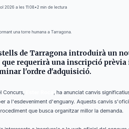
iol 2026 a les 11:08
•
2
min de lectura
formant una torre humana a Tarragona.
stells de Tarragona
introduirà un no
 que requerirà una inscripció prèvia 
minar l'ordre d'adquisició.
el Concurs,
Ester Roca
, ha anunciat canvis significati
per a l'esdeveniment d'enguany. Aquests canvis s'ofic
rocediment que busca organitzar millor la demanda.