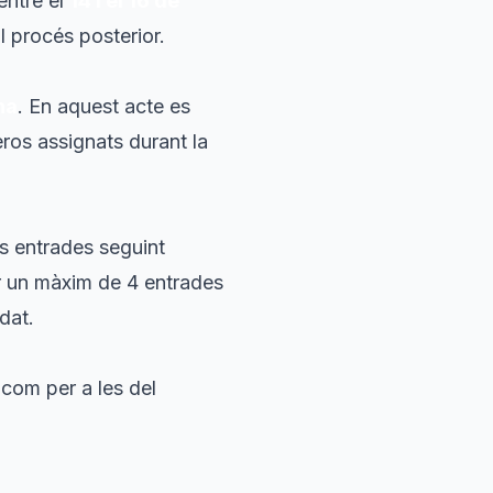
entre el
14 i el 16 de
l procés posterior.
na
. En aquest acte es
ros assignats durant la
es entrades seguint
ir un màxim de 4 entrades
dat.
com per a les del