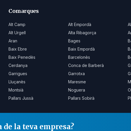
Comarques
Alt Camp
Alt Empordà
A
Alt Urgell
Alta Ribagorça
A
Aran
Bages
B
Baix Ebre
Baix Empordà
B
Baix Penedès
Barcelonès
B
Cerdanya
Conca de Barberà
G
Garrigues
Garrotxa
G
Lluçanès
Maresme
M
Montsià
Noguera
O
Pallars Jussà
Pallars Sobirà
P
a de la teva empresa?