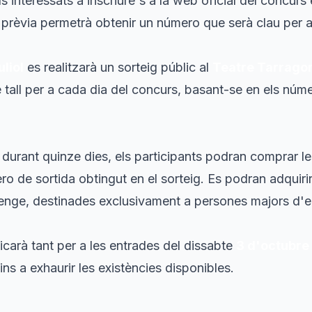
s interessats a inscriure's a la web oficial del concurs 
 prèvia permetrà obtenir un número que serà clau per a
uliol
es realitzarà un sorteig públic al
Teatre Tarrago
tall per a cada dia del concurs, basant-se en els núme
 i durant quinze dies, els participants podran comprar l
ero de sortida obtingut en el sorteig. Es podran adquir
menge, destinades exclusivament a persones majors d'e
carà tant per a les entrades del dissabte
3 d'octubre
fins a exhaurir les existències disponibles.