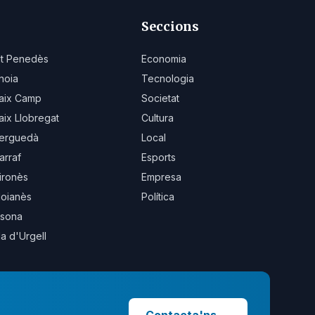
Seccions
lt Penedès
Economia
noia
Tecnologia
aix Camp
Societat
aix Llobregat
Cultura
erguedà
Local
arraf
Esports
ironès
Empresa
oianès
Política
sona
la d'Urgell