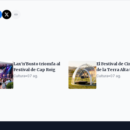
Lax'n'Busto triomfa al
El Festival de 
Festival de Cap Roig
de la Terra Alta
edició amb èxit 
Cultura
•
07 ag.
Cultura
•
07 ag.
innovació