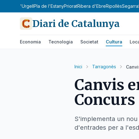
obirà
Pla d'Urgell
Pla de l'Estany
Priorat
Ribera d'Ebre
Ripollès
Segarra
Diari de Catalunya
Economia
Tecnologia
Societat
Cultura
Loc
Inici
Tarragonès
Canvi
Canvis e
Concurs 
S'implementa un nou s
d'entrades per a l'es