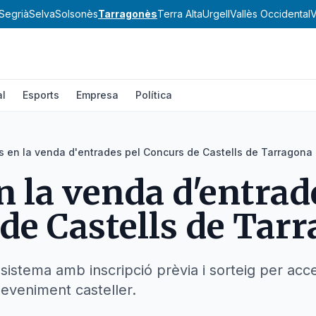
Segrià
Selva
Solsonès
Tarragonès
Terra Alta
Urgell
Vallès Occidental
V
al
Esports
Empresa
Política
s en la venda d'entrades pel Concurs de Castells de Tarragona
n la venda d'entrad
de Castells de Tar
istema amb inscripció prèvia i sorteig per acc
deveniment casteller.