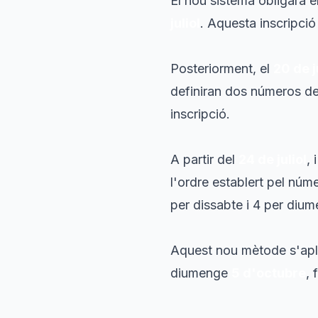
El nou sistema obligarà el
juliol
. Aquesta inscripció
Posteriorment, el
20 de j
definiran dos números de 
inscripció.
A partir del
24 de juliol
,
l'ordre establert pel núm
per dissabte i 4 per diu
Aquest nou mètode s'apli
diumenge
5 d'octubre
, 