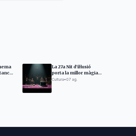
Cinema
La 27a Nit d’il·lusió
 tanca
porta la millor màgia a
i
Santa Cristina d'Aro
Cultura
•
07 ag.