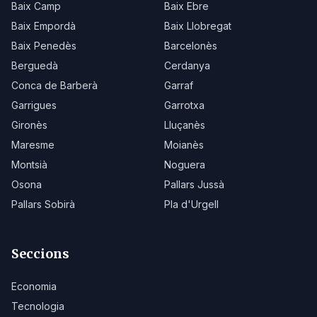
Baix Camp
Baix Ebre
Baix Empordà
Baix Llobregat
Baix Penedès
Barcelonès
Berguedà
Cerdanya
Conca de Barberà
Garraf
Garrigues
Garrotxa
Gironès
Lluçanès
Maresme
Moianès
Montsià
Noguera
Osona
Pallars Jussà
Pallars Sobirà
Pla d'Urgell
Seccions
Economia
Tecnologia