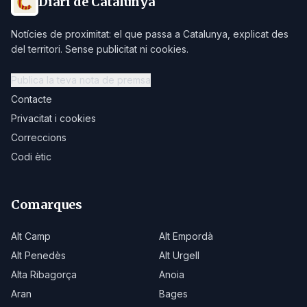
Diari de Catalunya
Notícies de proximitat: el que passa a Catalunya, explicat des
del territori. Sense publicitat ni cookies.
Publica la teva nota de premsa
Contacte
Privacitat i cookies
Correccions
Codi ètic
Comarques
Alt Camp
Alt Empordà
Alt Penedès
Alt Urgell
Alta Ribagorça
Anoia
Aran
Bages