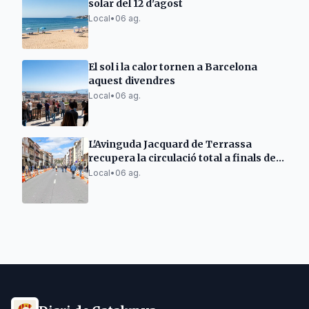
solar del 12 d'agost
Local
•
06 ag.
El sol i la calor tornen a Barcelona
aquest divendres
Local
•
06 ag.
L'Avinguda Jacquard de Terrassa
recupera la circulació total a finals de
setmana
Local
•
06 ag.