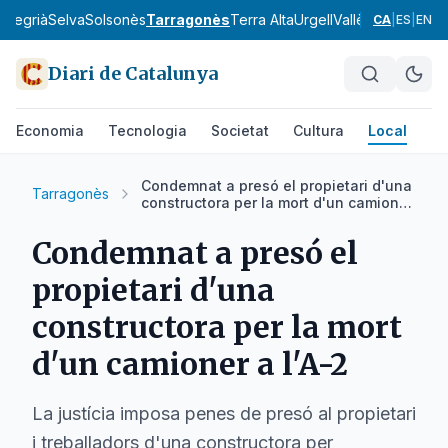
a
Segrià
Selva
Solsonès
Tarragonès
Terra Alta
Urgell
Vallès Occidental
CA
|
ES
|
EN
Diari de Catalunya
Economia
Tecnologia
Societat
Cultura
Local
Es
Condemnat a presó el propietari d'una
Tarragonès
constructora per la mort d'un camioner
a l'A-2
Condemnat a presó el
propietari d'una
constructora per la mort
d'un camioner a l'A-2
La justícia imposa penes de presó al propietari
i treballadors d'una constructora per