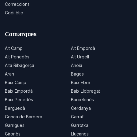
Correccions
Codi ètic
Comarques
Alt Camp
Alt Empordà
Alt Penedès
Alt Urgell
Alta Ribagorça
Anoia
Aran
Bages
Baix Camp
Baix Ebre
Baix Empordà
Baix Llobregat
Baix Penedès
Barcelonès
Berguedà
Cerdanya
Conca de Barberà
Garraf
Garrigues
Garrotxa
Gironès
Lluçanès