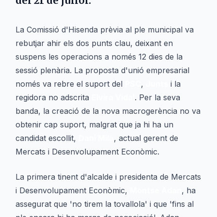
del 21 de juliol.
La Comissió d'Hisenda prèvia al ple municipal va
rebutjar ahir els dos punts clau, deixant en
suspens les operacions a només 12 dies de la
sessió plenària. La proposta d'unió empresarial
només va rebre el suport del
PSC
,
Junts
i la
regidora no adscrita
Elvira Vidal
. Per la seva
banda, la creació de la nova macrogerència no va
obtenir cap suport, malgrat que ja hi ha un
candidat escollit,
Dani Milà
, actual gerent de
Mercats i Desenvolupament Econòmic.
La primera tinent d'alcalde i presidenta de Mercats
i Desenvolupament Econòmic,
Montse Adan
, ha
assegurat que 'no tirem la tovallola' i que 'fins al