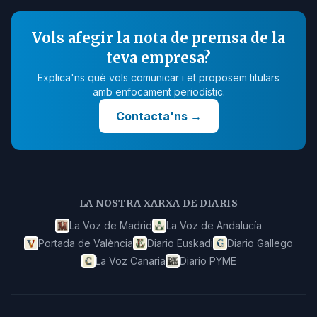
Vols afegir la nota de premsa de la
teva empresa?
Explica'ns què vols comunicar i et proposem titulars
amb enfocament periodístic.
Contacta'ns
→
LA NOSTRA XARXA DE DIARIS
La Voz de Madrid
La Voz de Andalucía
Portada de València
Diario Euskadi
Diario Gallego
La Voz Canaria
Diario PYME