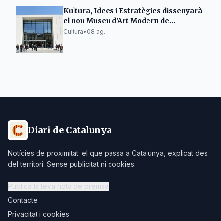
Kultura, Idees i Estratègies dissenyarà
el nou Museu d'Art Modern de
Tarragona
Cultura
•
08 ag.
Diari de Catalunya
Notícies de proximitat: el que passa a Catalunya, explicat des
del territori. Sense publicitat ni cookies.
Publica la teva nota de premsa
Contacte
Privacitat i cookies