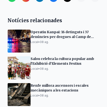
Notícies relacionades
Operatiu Kanpai: 16 detinguts i 37
denúncies per drogues al Camp de
Tarragona
Local
•
08 ag.
Salou celebra la cultura popular amb
l'Exhibició d'Elements Festius
Local
•
08 ag.
Renfe millora ascensors i escales
mecàniques a les estacions
Local
•
08 ag.