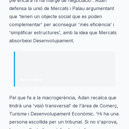
ple encara hi ha marge de negociació'. Adan
defensa la unió de Mercats i Palau argumentant
que 'tenen un objecte social que es poden
complementar' per aconseguir 'més eficiència' i
'simplificar estructures', amb la idea que Mercats
absorbeixi Desenvolupament.
“
"
No tirem la tovallola. Fins al ple
encara hi ha marge de negociació
"
Montse Adan
·
Primera tinent d'alcalde
Pel que fa a la macrogerència, Adan recalca que
tindrà una 'visió transversal' de l'àrea de Comerç,
Turisme i Desenvolupament Econòmic. 'Hi ha una
persona escollida per un tribunal. Si no s'aprova,