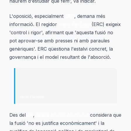
haurem d'estudiar què fem', va indicar.
L'oposició, especialment
ERC
, demana més
informació. El regidor
Jordi Fortuny
(ERC) exigeix
'control i rigor', afirmant que 'aquesta fusió no
pot aprovar-se amb presses ni amb paraules
genèriques'. ERC qüestiona l'estalvi concret, la
governança i el model resultant de l'absorció.
“
"
Aquesta fusió no pot aprovar-se amb
presses ni amb paraules genèriques
"
Jordi Fortuny
·
Regidor d'ERC
Des del
PP
,
Maria Mercè Martorell
considera que
la fusió 'no es justifica econòmicament' i la