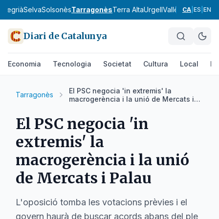
a
Segrià
Selva
Solsonès
Tarragonès
Terra Alta
Urgell
Vallès Occidental
CA
|
ES
|
EN
Diari de Catalunya
Economia
Tecnologia
Societat
Cultura
Local
Es
El PSC negocia 'in extremis' la
Tarragonès
macrogerència i la unió de Mercats i
Palau
El PSC negocia 'in
extremis' la
macrogerència i la unió
de Mercats i Palau
L'oposició tomba les votacions prèvies i el
govern haurà de buscar acords abans del ple