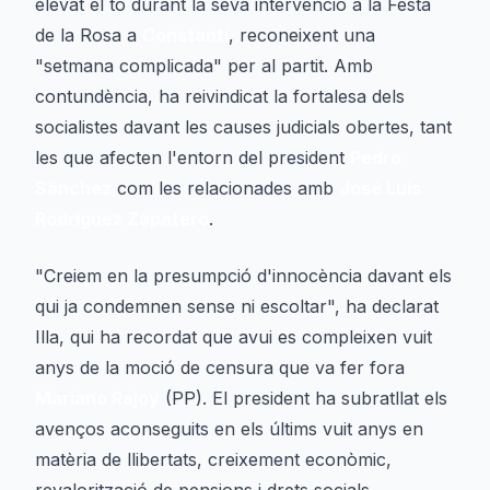
elevat el to durant la seva intervenció a la Festa
de la Rosa a
Constantí
, reconeixent una
"setmana complicada" per al partit. Amb
contundència, ha reivindicat la fortalesa dels
socialistes davant les causes judicials obertes, tant
les que afecten l'entorn del president
Pedro
Sánchez
com les relacionades amb
José Luis
Rodríguez Zapatero
.
"Creiem en la presumpció d'innocència davant els
qui ja condemnen sense ni escoltar", ha declarat
Illa, qui ha recordat que avui es compleixen vuit
anys de la moció de censura que va fer fora
Mariano Rajoy
(PP). El president ha subratllat els
avenços aconseguits en els últims vuit anys en
matèria de llibertats, creixement econòmic,