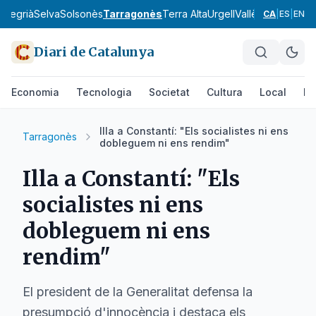
a
Segrià
Selva
Solsonès
Tarragonès
Terra Alta
Urgell
Vallès Occidental
CA
|
ES
|
EN
Diari de Catalunya
Economia
Tecnologia
Societat
Cultura
Local
Es
Illa a Constantí: "Els socialistes ni ens
Tarragonès
dobleguem ni ens rendim"
Illa a Constantí: "Els
socialistes ni ens
dobleguem ni ens
rendim"
El president de la Generalitat defensa la
presumpció d'innocència i destaca els