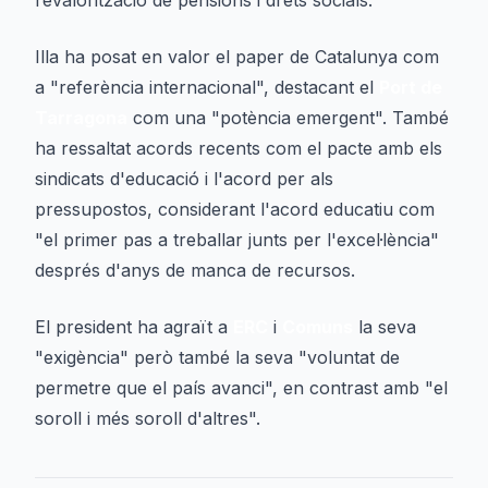
revalorització de pensions i drets socials.
Illa ha posat en valor el paper de Catalunya com
a "referència internacional", destacant el
Port de
Tarragona
com una "potència emergent". També
ha ressaltat acords recents com el pacte amb els
sindicats d'educació i l'acord per als
pressupostos, considerant l'acord educatiu com
"el primer pas a treballar junts per l'excel·lència"
després d'anys de manca de recursos.
El president ha agraït a
ERC
i
Comuns
la seva
"exigència" però també la seva "voluntat de
permetre que el país avanci", en contrast amb "el
soroll i més soroll d'altres".