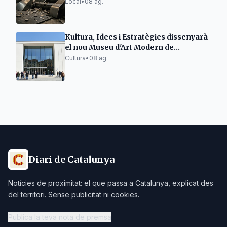
Local
•
08 ag.
Kultura, Idees i Estratègies dissenyarà
el nou Museu d'Art Modern de
Tarragona
Cultura
•
08 ag.
Diari de Catalunya
Notícies de proximitat: el que passa a Catalunya, explicat des
del territori. Sense publicitat ni cookies.
Publica la teva nota de premsa