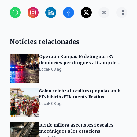
Notícies relacionades
Operatiu Kanpai: 16 detinguts i 37
denúncies per drogues al Camp de
Tarragona
Local
•
08 ag.
Salou celebra la cultura popular amb
l'Exhibició d'Elements Festius
Local
•
08 ag.
Renfe millora ascensors i escales
mecàniques a les estacions