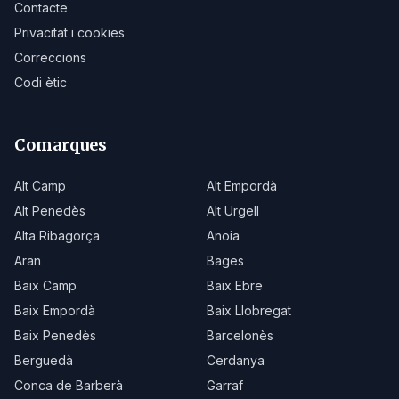
Contacte
Privacitat i cookies
Correccions
Codi ètic
Comarques
Alt Camp
Alt Empordà
Alt Penedès
Alt Urgell
Alta Ribagorça
Anoia
Aran
Bages
Baix Camp
Baix Ebre
Baix Empordà
Baix Llobregat
Baix Penedès
Barcelonès
Berguedà
Cerdanya
Conca de Barberà
Garraf