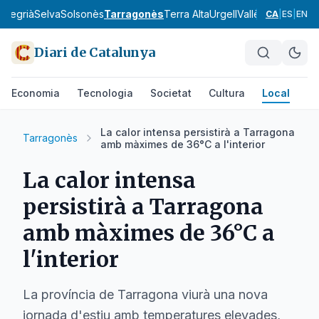
a
Segrià
Selva
Solsonès
Tarragonès
Terra Alta
Urgell
Vallès Occidental
CA
|
ES
|
EN
Diari de Catalunya
Economia
Tecnologia
Societat
Cultura
Local
Es
La calor intensa persistirà a Tarragona
Tarragonès
amb màximes de 36°C a l'interior
La calor intensa
persistirà a Tarragona
amb màximes de 36°C a
l'interior
La província de Tarragona viurà una nova
jornada d'estiu amb temperatures elevades,