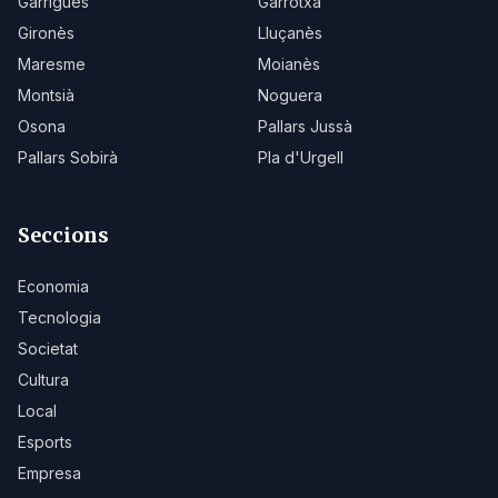
Garrigues
Garrotxa
Gironès
Lluçanès
Maresme
Moianès
Montsià
Noguera
Osona
Pallars Jussà
Pallars Sobirà
Pla d'Urgell
Seccions
Economia
Tecnologia
Societat
Cultura
Local
Esports
Empresa