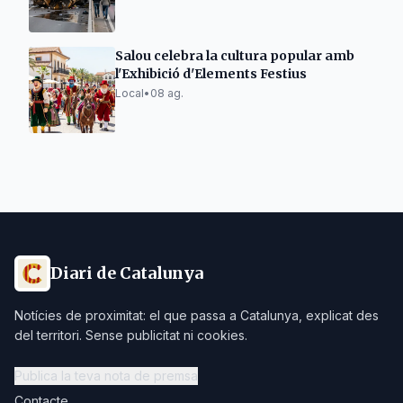
Salou celebra la cultura popular amb
l'Exhibició d'Elements Festius
Local
•
08 ag.
Diari de Catalunya
Notícies de proximitat: el que passa a Catalunya, explicat des
del territori. Sense publicitat ni cookies.
Publica la teva nota de premsa
Contacte