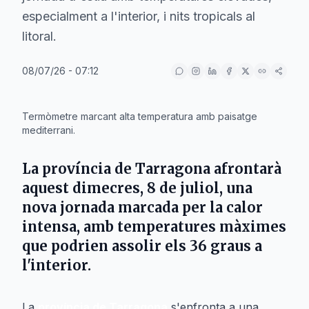
especialment a l'interior, i nits tropicals al
litoral.
08/07/26 - 07:12
IA
Termòmetre marcant alta temperatura amb paisatge
mediterrani.
La província de
Tarragona
afrontarà
aquest dimecres,
8 de juliol
, una
nova jornada marcada per la calor
intensa, amb temperatures màximes
que podrien assolir els 36 graus a
l'interior.
La
província de Tarragona
s'enfronta a una