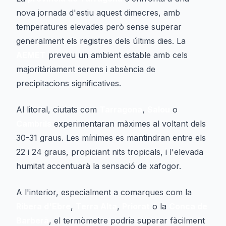
nova jornada d'estiu aquest dimecres, amb
temperatures elevades però sense superar
generalment els registres dels últims dies. La
AEMET
preveu un ambient estable amb cels
majoritàriament serens i absència de
precipitacions significatives.
Al litoral, ciutats com
Tarragona
,
Salou
o
Cambrils
experimentaran màximes al voltant dels
30-31 graus. Les mínimes es mantindran entre els
22 i 24 graus, propiciant nits tropicals, i l'elevada
humitat accentuarà la sensació de xafogor.
A l'interior, especialment a comarques com la
Ribera d'Ebre
,
Terra Alta
,
Priorat
o la
Conca de
Barberà
, el termòmetre podria superar fàcilment