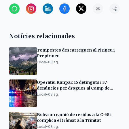
Notícies relacionades
Tempestes descarreguen al Pirineu i
Prepirineu
Local
•
08 ag.
Operatiu Kanpai: 16 detinguts i 37
denúncies per drogues al Camp de
Tarragona
Local
•
08 ag.
Bolca un camió de residus a la C-58 i
complica el trànsit a la Trinitat
Local
•
08 ag.