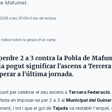
 de Mafumet.
2026 a les 20:06
•
2
min de lectura
e futbol sobre la gespa d'un camp.
perdre 2 a 3 contra la
Pobla de Mafu
a pogut significar l'ascens a
Tercera
perar a l'última jornada.
 punt per celebrar el seu ascens a
Tercera Federació
,
 festa en imposar-se per 2 a 3 al
Municipal del Guina
ent, i tot i que el gol de
Tejada
va restablir l'empat,