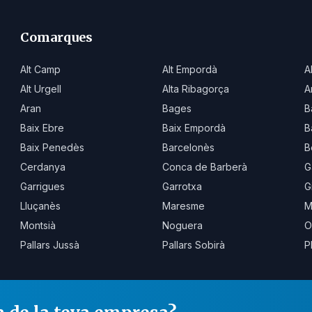
Comarques
Alt Camp
Alt Empordà
A
Alt Urgell
Alta Ribagorça
A
Aran
Bages
B
Baix Ebre
Baix Empordà
B
Baix Penedès
Barcelonès
B
Cerdanya
Conca de Barberà
G
Garrigues
Garrotxa
G
Lluçanès
Maresme
M
Montsià
Noguera
O
Pallars Jussà
Pallars Sobirà
P