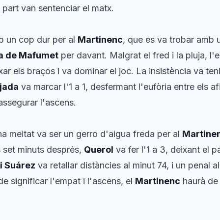
part van sentenciar el matx.
b un cop dur per al
Martinenc
, que es va trobar amb 
a de Mafumet
per davant. Malgrat el fred i la pluja, l'e
xar els braços i va dominar el joc. La insistència va te
jada
va marcar l'1 a 1, desfermant l'eufòria entre els a
 assegurar l'ascens.
a meitat va ser un gerro d'aigua freda per al
Martine
s set minuts després,
Querol
va fer l'1 a 3, deixant el p
i Suárez
va retallar distàncies al minut 74, i un penal 
e significar l'empat i l'ascens, el
Martinenc
haurà de 