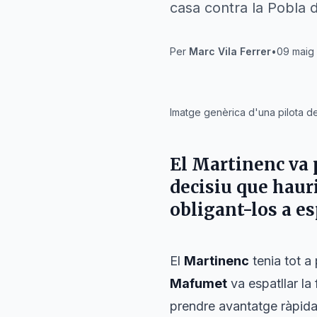
casa contra la Pobla
Per
Marc Vila Ferrer
•
09 maig 
IA
Imatge genèrica d'una pilota d
El
Martinenc
va 
decisiu que hauri
obligant-los a es
El
Martinenc
tenia tot a
Mafumet
va espatllar la
prendre avantatge ràpidam