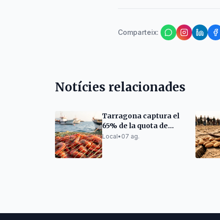
Comparteix
:
Notícies relacionades
Tarragona captura el
65% de la quota de
gamba roja de la UE
Local
•
07 ag.