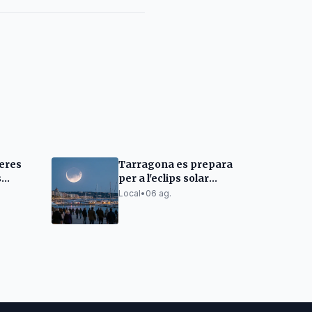
leres
Tarragona es prepara
s
per a l'eclips solar
retat
total: talls de trànsit i
Local
•
06 ag.
aforaments limitats