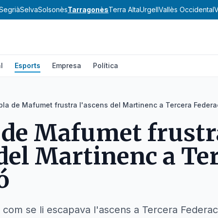
Segrià
Selva
Solsonès
Tarragonès
Terra Alta
Urgell
Vallès Occidental
V
l
Esports
Empresa
Política
bla de Mafumet frustra l'ascens del Martinenc a Tercera Federa
 de Mafumet frustr
 del Martinenc a Te
ó
com se li escapava l'ascens a Tercera Federació