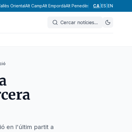
allès Oriental
Alt Camp
Alt Empordà
Alt Penedès
Alt Urgell
CA
|
ES
|
Alta Ribagor
EN
Cercar notícies
...
ció
a
rcera
 en l'últim partit a