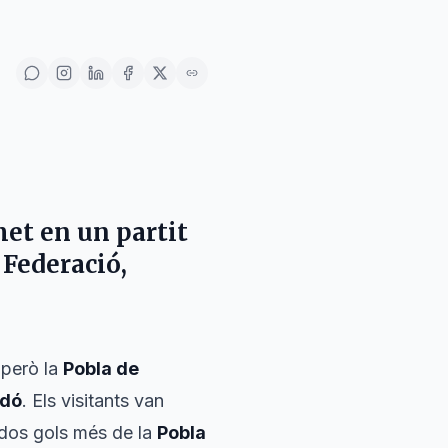
met
en un partit
 Federació
,
 però la
Pobla de
rdó
. Els visitants van
 dos gols més de la
Pobla