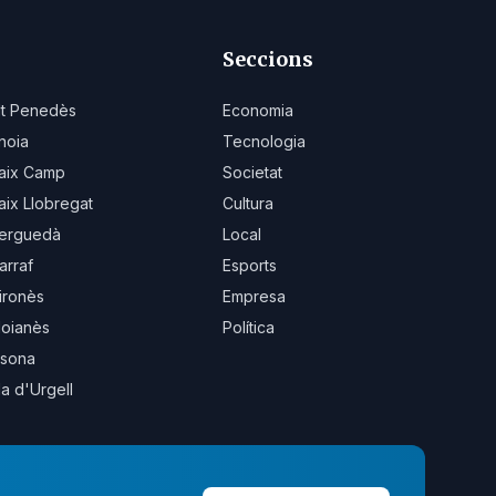
Seccions
lt Penedès
Economia
noia
Tecnologia
aix Camp
Societat
aix Llobregat
Cultura
erguedà
Local
arraf
Esports
ironès
Empresa
oianès
Política
sona
la d'Urgell