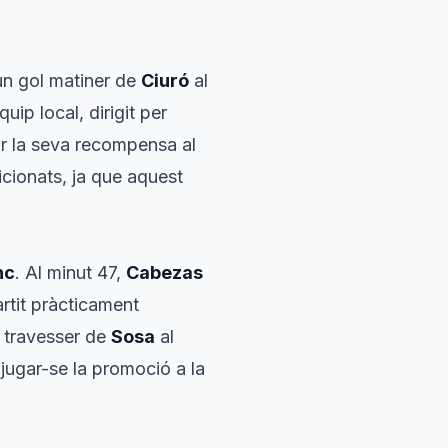
un gol matiner de
Ciuró
al
quip local, dirigit per
nir la seva recompensa al
ficionats, ja que aquest
nc
. Al minut 47,
Cabezas
artit pràcticament
al travesser de
Sosa
al
jugar-se la promoció a la