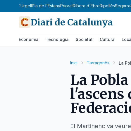
obirà
Pla d'Urgell
Pla de l'Estany
Priorat
Ribera d'Ebre
Ripollès
Segarra
Diari de Catalunya
Economia
Tecnologia
Societat
Cultura
Loca
Inici
Tarragonès
La Po
La Pobla
l'ascens
Federaci
El Martinenc va veure 