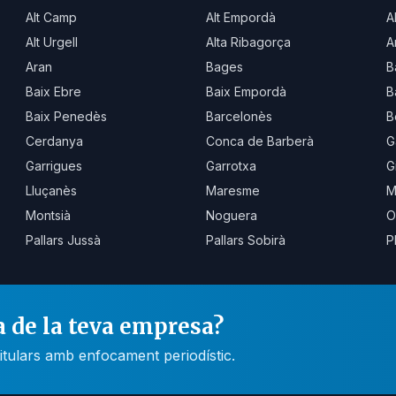
Alt Camp
Alt Empordà
A
Alt Urgell
Alta Ribagorça
A
Aran
Bages
B
Baix Ebre
Baix Empordà
B
Baix Penedès
Barcelonès
B
Cerdanya
Conca de Barberà
G
Garrigues
Garrotxa
G
Lluçanès
Maresme
M
Montsià
Noguera
O
Pallars Jussà
Pallars Sobirà
P
a de la teva empresa?
itulars amb enfocament periodístic.