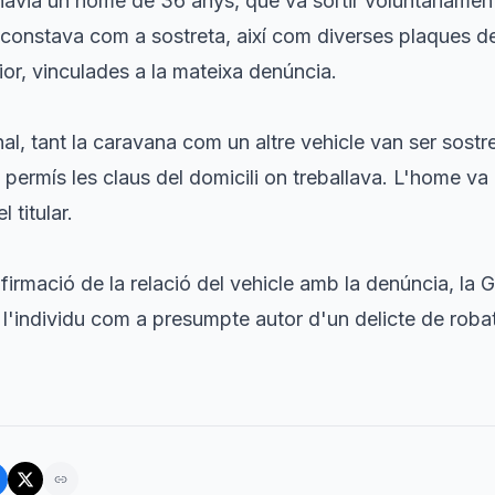
i havia un home de 36 anys, que va sortir voluntàriament
a constava com a sostreta, així com diverses plaques d
rior, vinculades a la mateixa denúncia.
al, tant la caravana com un altre vehicle van ser sostr
permís les claus del domicili on treballava. L'home va
 titular.
onfirmació de la relació del vehicle amb la denúncia, la
 l'individu com a presumpte autor d'un delicte de robat