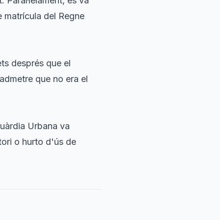
. Paral·lelament, es va
e matrícula del Regne
ets després que el
 admetre que no era el
 Guàrdia Urbana va
ori o hurto d'ús de