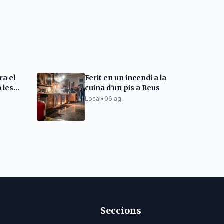
ra el
Ferit en un incendi a la
 les
cuina d'un pis a Reus
ions
Local
•
06 ag.
Seccions