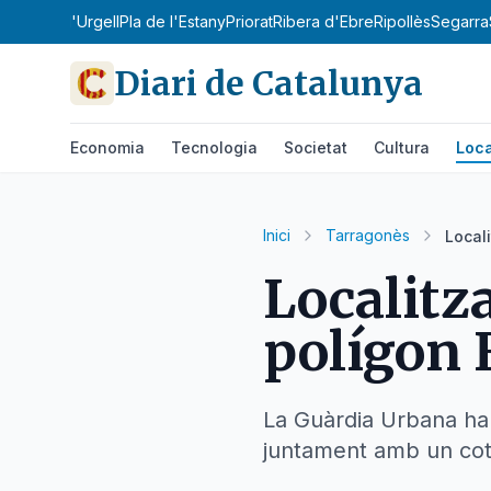
obirà
Pla d'Urgell
Pla de l'Estany
Priorat
Ribera d'Ebre
Ripollès
Segarra
Diari de Catalunya
Economia
Tecnologia
Societat
Cultura
Loca
Inici
Tarragonès
Local
Localitz
polígon 
La Guàrdia Urbana ha 
juntament amb un cot