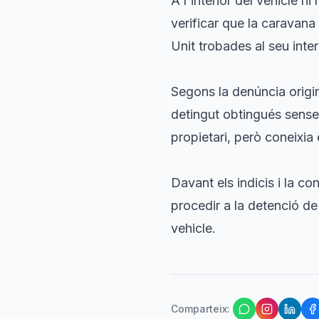
A l'interior del vehicle h
verificar que la caravan
Unit trobades al seu inte
Segons la denúncia origin
detingut obtingués sense 
propietari, però coneixia el
Davant els indicis i la c
procedir a la detenció de
vehicle.
Comparteix
: