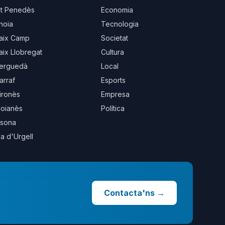
lt Penedès
Economia
noia
Tecnologia
aix Camp
Societat
aix Llobregat
Cultura
erguedà
Local
arraf
Esports
ironès
Empresa
oianès
Política
sona
la d'Urgell
Contacta'ns
→