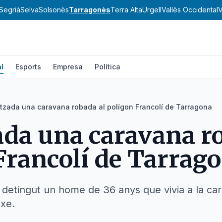
Segrià
Selva
Solsonès
Tarragonès
Terra Alta
Urgell
Vallès Occidental
V
l
Esports
Empresa
Política
itzada una caravana robada al polígon Francolí de Tarragona
ada una caravana r
Francolí de Tarrag
detingut un home de 36 anys que vivia a la car
xe.