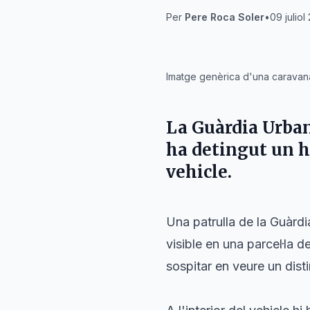
Per
Pere Roca Soler
•
09 juliol
IA
Imatge genèrica d'una caravana
La Guàrdia Urban
ha detingut un h
vehicle.
Una patrulla de la Guàrd
visible en una parcel·la 
sospitar en veure un dist