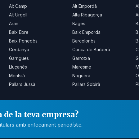
Alt Camp
Alt Empordà
A
Alt Urgell
Alta Ribagorça
A
Aran
Bages
B
Baix Ebre
Baix Empordà
B
Baix Penedès
Barcelonès
B
Cerdanya
Conca de Barberà
G
Garrigues
Garrotxa
G
Lluçanès
Maresme
M
Montsià
Noguera
O
Pallars Jussà
Pallars Sobirà
P
a de la teva empresa?
itulars amb enfocament periodístic.