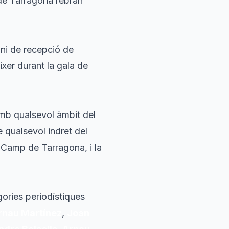
de Tarragona rebran
ini de recepció de
ixer durant la gala de
amb qualsevol àmbit del
e qualsevol indret del
 Camp de Tarragona, i la
gories periodístiques
rnau Martínez
,
Joan