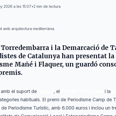
ny 2026 a les 15:07
•
2
min de lectura
t amb arquitectura mediterrània.
 Torredembarra
i la
Demarcació de T
distes de Catalunya
han presentat la 
isme Mañé i Flaquer, un guardó cons
premis.
 amb el suport de
Repsol
, el
Port de Tarragona
i la
D
ategories habituals. El premi de Periodisme Camp de 
 de Periodisme Turístic, amb 6.000 euros i inclou un t