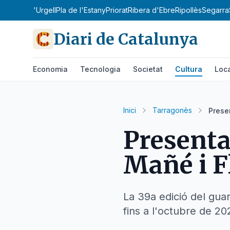
obirà
Pla d'Urgell
Pla de l'Estany
Priorat
Ribera d'Ebre
Ripollès
Segarra
Diari de Catalunya
Economia
Tecnologia
Societat
Cultura
Loc
Inici
Tarragonès
Prese
Presenta
Mañé i F
La 39a edició del gu
fins a l'octubre de 20