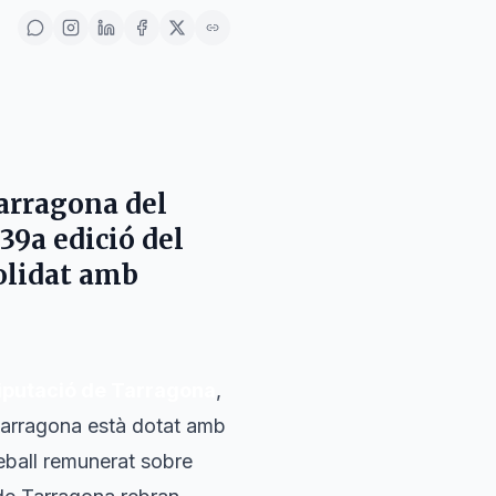
arragona del
39a edició del
olidat amb
iputació de Tarragona
,
Tarragona està dotat amb
reball remunerat sobre