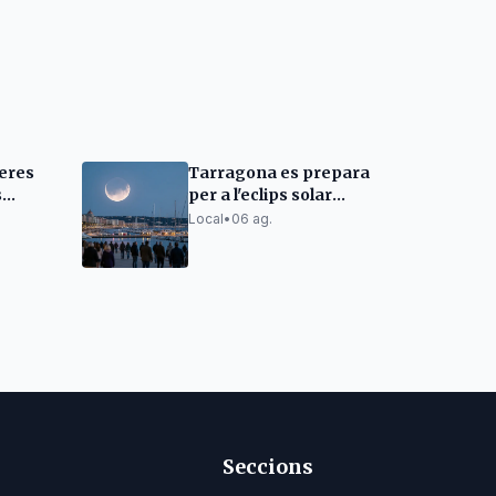
leres
Tarragona es prepara
s
per a l'eclips solar
retat
total: talls de trànsit i
Local
•
06 ag.
aforaments limitats
Seccions