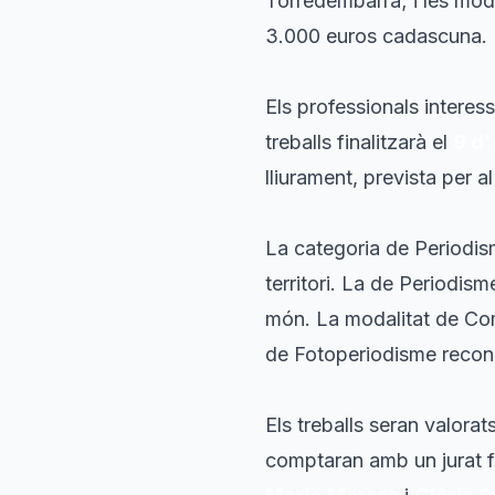
Torredembarra; i les mo
3.000 euros cadascuna.
Els professionals interes
treballs finalitzarà el
9 d
lliurament, prevista per 
La categoria de Periodis
territori. La de Periodism
món. La modalitat de Com
de Fotoperiodisme reconei
Els treballs seran valora
comptaran amb un jurat 