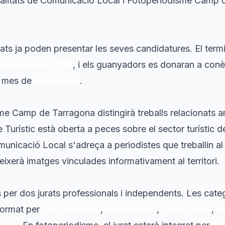
dalitats de Comunicació Local i Fotoperiodisme Camp 
sats ja poden presentar les seves candidatures. El term
'octubre de 2026
, i els guanyadors es donaran a conè
al mes de
novembre
.
me Camp de Tarragona distingirà treballs relacionats 
e Turístic està oberta a peces sobre el sector turístic d
unicació Local s'adreça a periodistes que treballin al
xerà imatges vinculades informativament al territori.
ts per dos jurats professionals i independents. Les cate
format per
Coia Ballesté
,
Neus Bonet
,
Jordi Farré
,
A