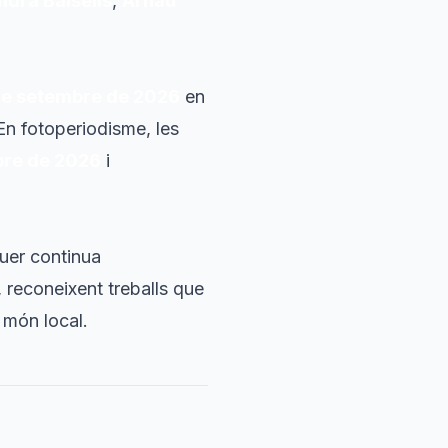
ndra Balsells
,
Arnau
e setembre de 2026
en
 En fotoperiodisme, les
bre de 2026
i
uer continua
 reconeixent treballs que
l món local.