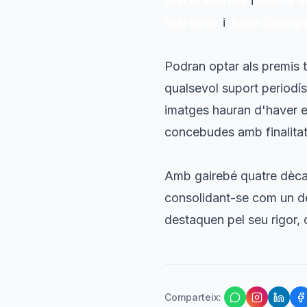
Maria Morros
i
Glòria S
Martínez
i
Anna Suriny
Podran optar als premis tr
qualsevol suport periodíst
imatges hauran d'haver es
concebudes amb finalitat
Amb gairebé quatre dècad
consolidant-se com un de
destaquen pel seu rigor, qu
Comparteix
: