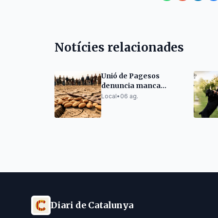
Notícies relacionades
Unió de Pagesos
denuncia manca
d'ajuts per sequera en
Local
•
06 ag.
ametlla i garrofa
Diari de Catalunya