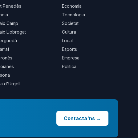
lt Penedès
Economia
noia
Tecnologia
aix Camp
Societat
aix Llobregat
Cultura
erguedà
Local
arraf
Esports
ironès
Empresa
oianès
Política
sona
la d'Urgell
Contacta'ns
→