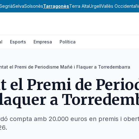
Segrià
Selva
Solsonès
Tarragonès
Terra Alta
Urgell
Vallès Occidental
V
al
Esports
Empresa
Política
ntat el Premi de Periodisme Mañé i Flaquer a Torredembarra
t el Premi de Peri
laquer a Torredem
ardó compta amb 20.000 euros en premis i ober
26.