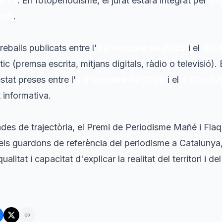
erra
. En fotoperiodisme, el jurat estarà integrat per
Sa
ach
.
eballs publicats entre l'
1 d'octubre de 2025
i el
30 d
ic (premsa escrita, mitjans digitals, ràdio o televisió).
tat preses entre l'
1 d'octubre de 2025
i el
4 d'octu
 informativa.
es de trajectòria, el Premi de Periodisme Mañé i Flaq
ls guardons de referència del periodisme a Catalunya,
alitat i capacitat d'explicar la realitat del territori i de