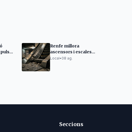
ió
Renfe millora
mpulsa
ascensors i escales
mecàniques a les
Local
•
08 ag.
 al
estacions
Seccions