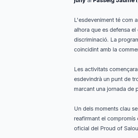
juny
al
Passeig Jaume I
L'esdeveniment té com a ob
alhora que es defensa el d
discriminació. La program
coincidint amb la comm
Les activitats començara
esdevindrà un punt de tr
marcant una jornada de p
Un dels moments clau serà
reafirmant el compromís d
oficial del Proud of Salou