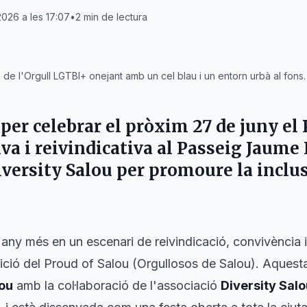
2026 a les 17:07
•
2
min de lectura
e l'Orgull LGTBI+ onejant amb un cel blau i un entorn urbà al fons.
per celebrar el pròxim 27 de juny el 
va i reivindicativa al Passeig Jaume
versity Salou per promoure la inclusi
any més en un escenari de reivindicació, convivència i
dició del Proud of Salou (Orgullosos de Salou). Aquest
ou
amb la col·laboració de l'associació
Diversity Salo