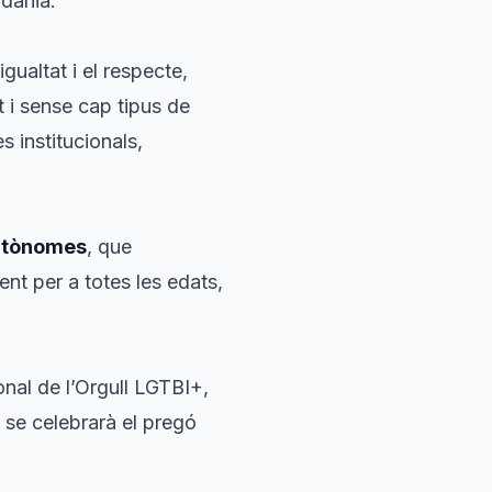
adania.
gualtat i el respecte,
t i sense cap tipus de
s institucionals,
Autònomes
, que
nt per a totes les edats,
onal de l’Orgull LGTBI+,
, se celebrarà el pregó