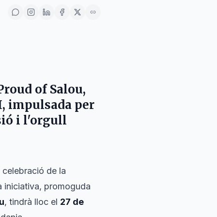
Proud of Salou,
 I, impulsada per
ó i l'orgull
 celebració de la
a iniciativa, promoguda
u
, tindrà lloc el
27 de