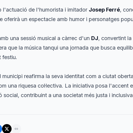
l'actuació de l'humorista i imitador
Josep Ferré
, con
que oferirà un espectacle amb humor i personatges popu
amb una sessió musical a càrrec d'un
DJ
, convertint l
era que la música tanqui una jornada que busca equilibr
 festiu.
 municipi reafirma la seva identitat com a ciutat oberta
com una riquesa col·lectiva. La iniciativa posa l'accent e
ó social, contribuint a una societat més justa i inclusiva