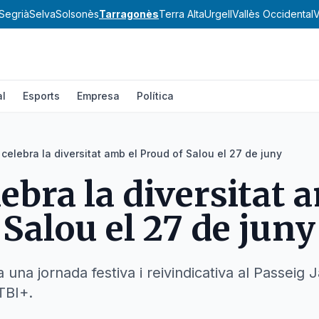
Segrià
Selva
Solsonès
Tarragonès
Terra Alta
Urgell
Vallès Occidental
V
al
Esports
Empresa
Política
celebra la diversitat amb el Proud of Salou el 27 de juny
ebra la diversitat 
 Salou el 27 de juny
 una jornada festiva i reivindicativa al Passei
GTBI+.