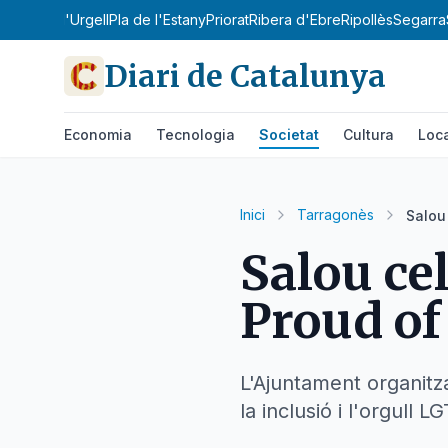
obirà
Pla d'Urgell
Pla de l'Estany
Priorat
Ribera d'Ebre
Ripollès
Segarra
Diari de Catalunya
Economia
Tecnologia
Societat
Cultura
Loc
Inici
Tarragonès
Salou 
Salou cel
Proud of
L'Ajuntament organitza
la inclusió i l'orgull L