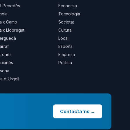
lt Penedès
Economia
noia
Tecnologia
aix Camp
Societat
aix Llobregat
Cultura
erguedà
Local
arraf
Esports
ironès
Empresa
oianès
Política
sona
la d'Urgell
Contacta'ns
→