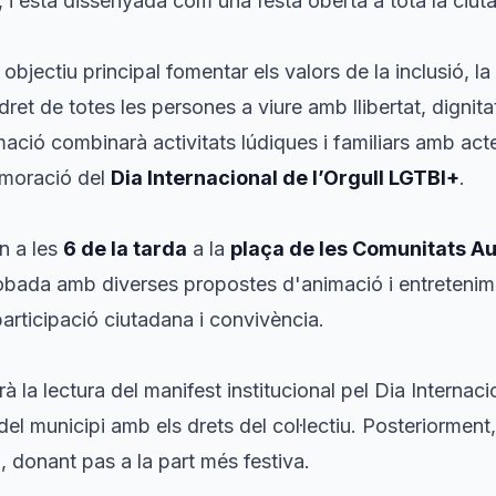
, i està dissenyada com una festa oberta a tota la ciut
jectiu principal fomentar els valors de la inclusió, la i
ret de totes les persones a viure amb llibertat, dignita
ació combinarà activitats lúdiques i familiars amb acte
emoració del
Dia Internacional de l’Orgull LGTBI+
.
n a les
6 de la tarda
a la
plaça de les Comunitats 
obada amb diverses propostes d'animació i entretenime
articipació ciutadana i convivència.
 la lectura del manifest institucional pel Dia Internaci
el municipi amb els drets del col·lectiu. Posteriorment
, donant pas a la part més festiva.