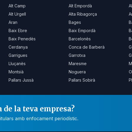
Alt Camp
Alt Empordà
A
Alt Urgell
Alta Ribagorça
A
Aran
Bages
B
Baix Ebre
Baix Empordà
B
Baix Penedès
Barcelonès
B
Cerdanya
Conca de Barberà
G
Garrigues
Garrotxa
G
Lluçanès
Maresme
M
Montsià
Noguera
O
Pallars Jussà
Pallars Sobirà
P
a de la teva empresa?
itulars amb enfocament periodístic.