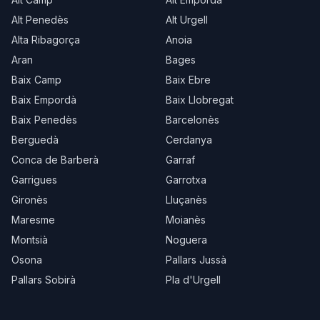
Alt Penedès
Alt Urgell
Alta Ribagorça
Anoia
Aran
Bages
Baix Camp
Baix Ebre
Baix Empordà
Baix Llobregat
Baix Penedès
Barcelonès
Berguedà
Cerdanya
Conca de Barberà
Garraf
Garrigues
Garrotxa
Gironès
Lluçanès
Maresme
Moianès
Montsià
Noguera
Osona
Pallars Jussà
Pallars Sobirà
Pla d'Urgell