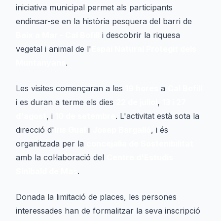
iniciativa municipal permet als participants
endinsar-se en la història pesquera del barri de
Baix a Mar - Cal Bofill
i descobrir la riquesa
vegetal i animal de l'
Espai Natural Protegit dels
Muntanyans
.
Les visites començaran a les
19 hores
a
Cal Bofill
i es duran a terme els dies
22 de juliol
,
13 i 27
d'agost
, i
10 de setembre
. L'activitat està sota la
direcció d'
Iris Gual
i
Josep Bargalló
, i és
organitzada per la
concejalia de Sostenibilitat
amb la col·laboració del
Centre d'Estudis
Sinibald de Mas
.
Donada la limitació de places, les persones
interessades han de formalitzar la seva inscripció