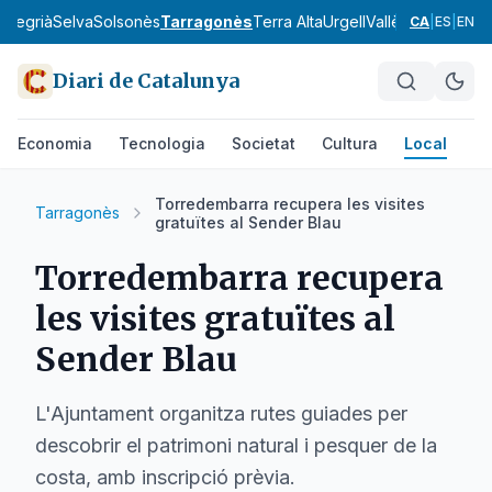
a
Segrià
Selva
Solsonès
Tarragonès
Terra Alta
Urgell
Vallès Occidental
CA
|
ES
|
EN
Diari de Catalunya
Economia
Tecnologia
Societat
Cultura
Local
Es
Torredembarra recupera les visites
Tarragonès
gratuïtes al Sender Blau
Torredembarra recupera
les visites gratuïtes al
Sender Blau
L'Ajuntament organitza rutes guiades per
descobrir el patrimoni natural i pesquer de la
costa, amb inscripció prèvia.