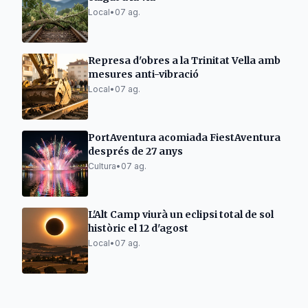
Local
•
07 ag.
Represa d'obres a la Trinitat Vella amb
mesures anti-vibració
Local
•
07 ag.
PortAventura acomiada FiestAventura
després de 27 anys
Cultura
•
07 ag.
L'Alt Camp viurà un eclipsi total de sol
històric el 12 d'agost
Local
•
07 ag.