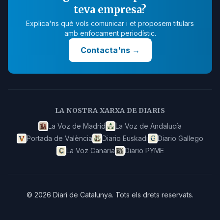
teva empresa?
Explica'ns què vols comunicar i et proposem titulars
amb enfocament periodístic.
Contacta'ns
→
LA NOSTRA XARXA DE DIARIS
La Voz de Madrid
La Voz de Andalucía
Portada de València
Diario Euskadi
Diario Gallego
La Voz Canaria
Diario PYME
©
2026
Diari de Catalunya
.
Tots els drets reservats.