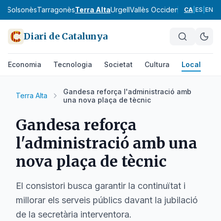
va
Solsonès
Tarragonès
Terra Alta
Urgell
Vallès Occidental
Vallès Orie
CA
|
ES
|
EN
Diari de Catalunya
Economia
Tecnologia
Societat
Cultura
Local
Es
Gandesa reforça l'administració amb
Terra Alta
una nova plaça de tècnic
Gandesa reforça
l'administració amb una
nova plaça de tècnic
El consistori busca garantir la continuïtat i
millorar els serveis públics davant la jubilació
de la secretària interventora.