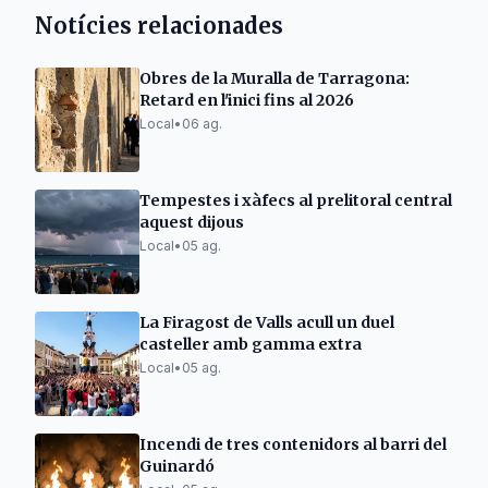
Notícies relacionades
Obres de la Muralla de Tarragona:
Retard en l'inici fins al 2026
Local
•
06 ag.
Tempestes i xàfecs al prelitoral central
aquest dijous
Local
•
05 ag.
La Firagost de Valls acull un duel
casteller amb gamma extra
Local
•
05 ag.
Incendi de tres contenidors al barri del
Guinardó