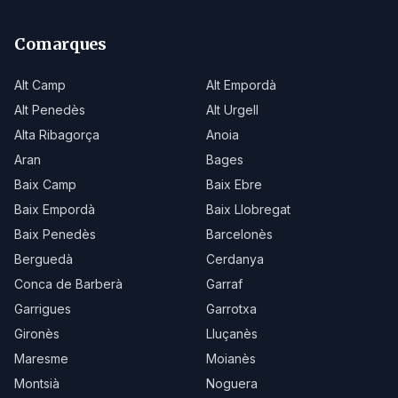
Comarques
Alt Camp
Alt Empordà
Alt Penedès
Alt Urgell
Alta Ribagorça
Anoia
Aran
Bages
Baix Camp
Baix Ebre
Baix Empordà
Baix Llobregat
Baix Penedès
Barcelonès
Berguedà
Cerdanya
Conca de Barberà
Garraf
Garrigues
Garrotxa
Gironès
Lluçanès
Maresme
Moianès
Montsià
Noguera