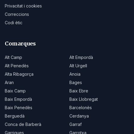
Privacitat i cookies
Correccions
Codi ètic
Comarques
Alt Camp
Alt Empordà
Alt Penedès
Alt Urgell
Alta Ribagorça
Anoia
Aran
Bages
Baix Camp
Baix Ebre
Baix Empordà
Baix Llobregat
Baix Penedès
Barcelonès
Berguedà
Cerdanya
Conca de Barberà
Garraf
Garrigues
Garrotxa