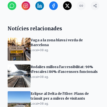
Notícies relacionades
Vaga a la zona blava i verda de
Barcelona
Local
•
08 ag.
Rodalies millora l'accessibilitat: 96%
d'escales i 86% d'ascensors funcionals
Local
•
08 ag.
Eclipse al Delta de l'Ebre: Plans de
trànsit per a milers de visitants
Local
•
08 ag.