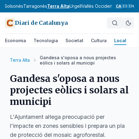
va
Solsonès
Tarragonès
Terra Alta
Urgell
Vallès Occidental
Vallès Orie
CA
|
ES
|
EN
Diari de Catalunya
Economia
Tecnologia
Societat
Cultura
Local
Es
Gandesa s'oposa a nous projectes
Terra Alta
eòlics i solars al municipi
Gandesa s'oposa a nous
projectes eòlics i solars al
municipi
L'Ajuntament al·lega preocupació per
l'impacte en zones sensibles i prepara un pla
de protecció del mosaic agroforestal.