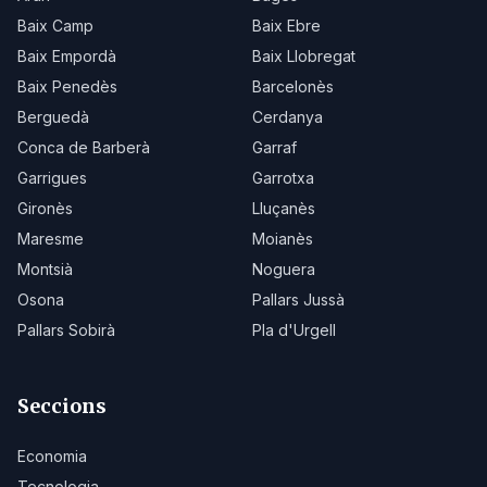
Baix Camp
Baix Ebre
Baix Empordà
Baix Llobregat
Baix Penedès
Barcelonès
Berguedà
Cerdanya
Conca de Barberà
Garraf
Garrigues
Garrotxa
Gironès
Lluçanès
Maresme
Moianès
Montsià
Noguera
Osona
Pallars Jussà
Pallars Sobirà
Pla d'Urgell
Seccions
Economia
Tecnologia