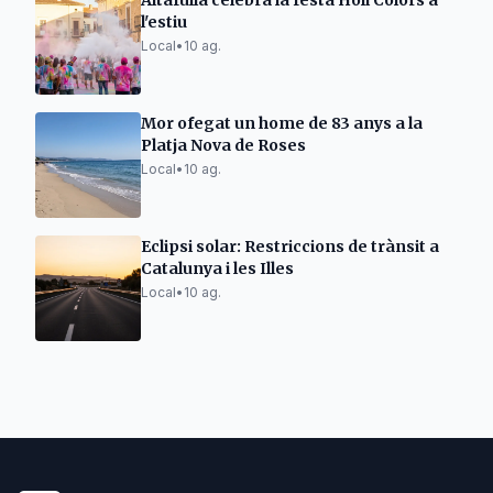
Altafulla celebra la festa Holi Colors a
l'estiu
Local
•
10 ag.
Mor ofegat un home de 83 anys a la
Platja Nova de Roses
Local
•
10 ag.
Eclipsi solar: Restriccions de trànsit a
Catalunya i les Illes
Local
•
10 ag.