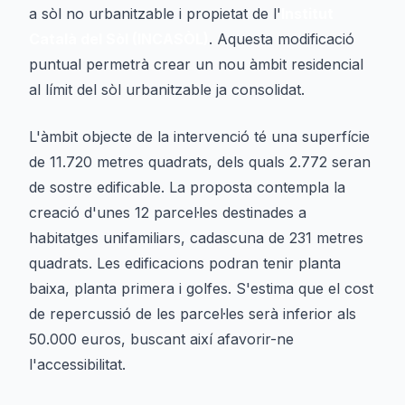
a sòl no urbanitzable i propietat de l'
Institut
Català del Sòl (INCASÒL)
. Aquesta modificació
puntual permetrà crear un nou àmbit residencial
al límit del sòl urbanitzable ja consolidat.
L'àmbit objecte de la intervenció té una superfície
de 11.720 metres quadrats, dels quals 2.772 seran
de sostre edificable. La proposta contempla la
creació d'unes 12 parcel·les destinades a
habitatges unifamiliars, cadascuna de 231 metres
quadrats. Les edificacions podran tenir planta
baixa, planta primera i golfes. S'estima que el cost
de repercussió de les parcel·les serà inferior als
50.000 euros, buscant així afavorir-ne
l'accessibilitat.