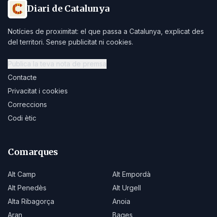
Diari de Catalunya
Notícies de proximitat: el que passa a Catalunya, explicat des
del territori. Sense publicitat ni cookies.
Publica la teva nota de premsa
Contacte
Privacitat i cookies
Correccions
Codi ètic
Comarques
Alt Camp
Alt Empordà
Alt Penedès
Alt Urgell
Alta Ribagorça
Anoia
Aran
Bages