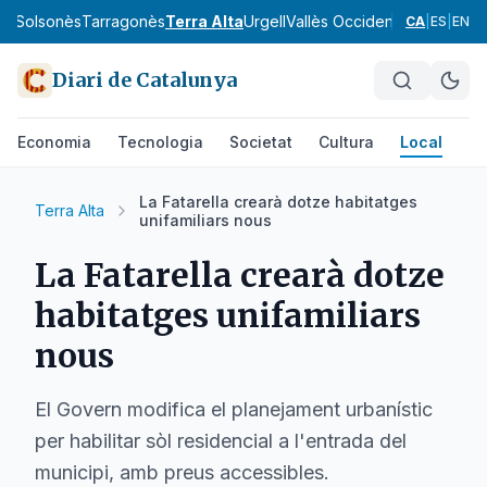
va
Solsonès
Tarragonès
Terra Alta
Urgell
Vallès Occidental
Vallès Orie
CA
|
ES
|
EN
Diari de Catalunya
Economia
Tecnologia
Societat
Cultura
Local
Es
La Fatarella crearà dotze habitatges
Terra Alta
unifamiliars nous
La Fatarella crearà dotze
habitatges unifamiliars
nous
El Govern modifica el planejament urbanístic
per habilitar sòl residencial a l'entrada del
municipi, amb preus accessibles.