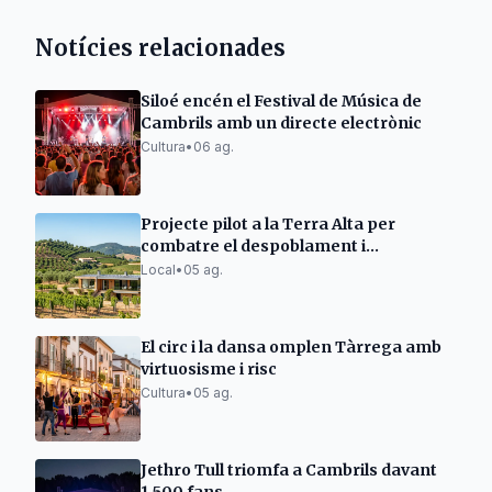
Notícies relacionades
Siloé encén el Festival de Música de
Cambrils amb un directe electrònic
Cultura
•
06 ag.
Projecte pilot a la Terra Alta per
combatre el despoblament i
revitalitzar el món rural
Local
•
05 ag.
El circ i la dansa omplen Tàrrega amb
virtuosisme i risc
Cultura
•
05 ag.
Jethro Tull triomfa a Cambrils davant