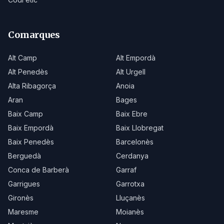
Comarques
Alt Camp
Alt Empordà
Alt Penedès
Alt Urgell
Alta Ribagorça
Anoia
Aran
Bages
Baix Camp
Baix Ebre
Baix Empordà
Baix Llobregat
Baix Penedès
Barcelonès
Berguedà
Cerdanya
Conca de Barberà
Garraf
Garrigues
Garrotxa
Gironès
Lluçanès
Maresme
Moianès