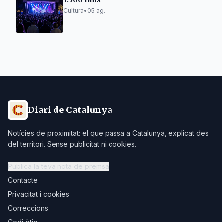
1.500 fans
Cultura
•
05 ag.
Diari de Catalunya
Notícies de proximitat: el que passa a Catalunya, explicat des
del territori. Sense publicitat ni cookies.
Publica la teva nota de premsa
Contacte
Privacitat i cookies
Correccions
Codi ètic