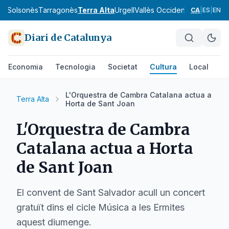
va
Solsonès
Tarragonès
Terra Alta
Urgell
Vallès Occidental
Vallès Orie
CA
|
ES
|
EN
Diari de Catalunya
Economia
Tecnologia
Societat
Cultura
Local
Es
L'Orquestra de Cambra Catalana actua a
Terra Alta
Horta de Sant Joan
L'Orquestra de Cambra
Catalana actua a Horta
de Sant Joan
El convent de Sant Salvador acull un concert
gratuït dins el cicle Música a les Ermites
aquest diumenge.