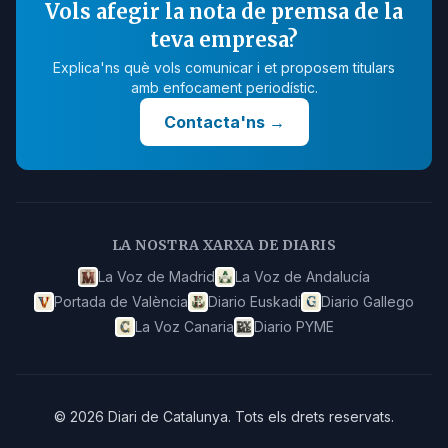
Vols afegir la nota de premsa de la
teva empresa?
Explica'ns què vols comunicar i et proposem titulars
amb enfocament periodístic.
Contacta'ns
→
LA NOSTRA XARXA DE DIARIS
La Voz de Madrid
La Voz de Andalucía
Portada de València
Diario Euskadi
Diario Gallego
La Voz Canaria
Diario PYME
©
2026
Diari de Catalunya
.
Tots els drets reservats.