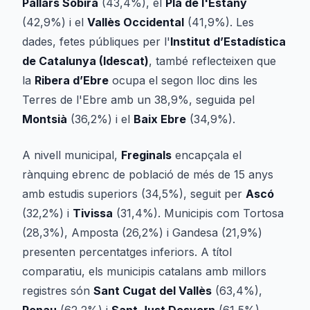
Pallars Sobirà
(43,4%), el
Pla de l'Estany
(42,9%) i el
Vallès Occidental
(41,9%). Les
dades, fetes públiques per l'
Institut d’Estadística
de Catalunya (Idescat)
, també reflecteixen que
la
Ribera d’Ebre
ocupa el segon lloc dins les
Terres de l'Ebre amb un 38,9%, seguida pel
Montsià
(36,2%) i el
Baix Ebre
(34,9%).
A nivell municipal,
Freginals
encapçala el
rànquing ebrenc de població de més de 15 anys
amb estudis superiors (34,5%), seguit per
Ascó
(32,2%) i
Tivissa
(31,4%). Municipis com Tortosa
(28,3%), Amposta (26,2%) i Gandesa (21,9%)
presenten percentatges inferiors. A títol
comparatiu, els municipis catalans amb millors
registres són
Sant Cugat del Vallès
(63,4%),