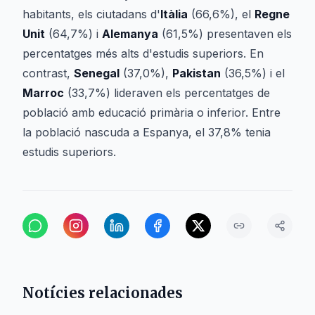
habitants, els ciutadans d'
Itàlia
(66,6%), el
Regne
Unit
(64,7%) i
Alemanya
(61,5%) presentaven els
percentatges més alts d'estudis superiors. En
contrast,
Senegal
(37,0%),
Pakistan
(36,5%) i el
Marroc
(33,7%) lideraven els percentatges de
població amb educació primària o inferior. Entre
la població nascuda a Espanya, el 37,8% tenia
estudis superiors.
Notícies relacionades