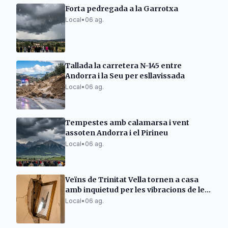
Forta pedregada a la Garrotxa
Local
•
06 ag.
Tallada la carretera N-145 entre
Andorra i la Seu per esllavissada
Local
•
06 ag.
Tempestes amb calamarsa i vent
assoten Andorra i el Pirineu
Local
•
06 ag.
Veïns de Trinitat Vella tornen a casa
amb inquietud per les vibracions de les
obres d'Adif
Local
•
06 ag.