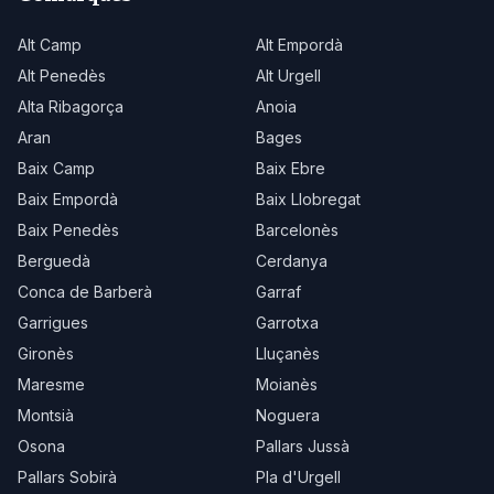
Alt Camp
Alt Empordà
Alt Penedès
Alt Urgell
Alta Ribagorça
Anoia
Aran
Bages
Baix Camp
Baix Ebre
Baix Empordà
Baix Llobregat
Baix Penedès
Barcelonès
Berguedà
Cerdanya
Conca de Barberà
Garraf
Garrigues
Garrotxa
Gironès
Lluçanès
Maresme
Moianès
Montsià
Noguera
Osona
Pallars Jussà
Pallars Sobirà
Pla d'Urgell