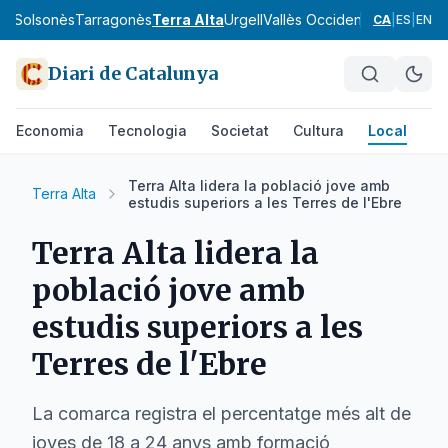
va
Solsonès
Tarragonès
Terra Alta
Urgell
Vallès Occidental
Vallès Orie
CA
|
ES
|
EN
Diari de Catalunya
Economia
Tecnologia
Societat
Cultura
Local
Es
Terra Alta lidera la població jove amb
Terra Alta
estudis superiors a les Terres de l'Ebre
Terra Alta lidera la
població jove amb
estudis superiors a les
Terres de l'Ebre
La comarca registra el percentatge més alt de
joves de 18 a 24 anys amb formació