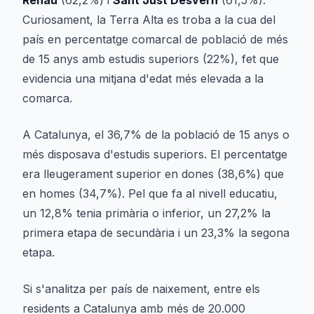
Renau
(62,2%) i
Sant Just Desvern
(61,5%).
Curiosament, la Terra Alta es troba a la cua del
país en percentatge comarcal de població de més
de 15 anys amb estudis superiors (22%), fet que
evidencia una mitjana d'edat més elevada a la
comarca.
A Catalunya, el 36,7% de la població de 15 anys o
més disposava d'estudis superiors. El percentatge
era lleugerament superior en dones (38,6%) que
en homes (34,7%). Pel que fa al nivell educatiu,
un 12,8% tenia primària o inferior, un 27,2% la
primera etapa de secundària i un 23,3% la segona
etapa.
Si s'analitza per país de naixement, entre els
residents a Catalunya amb més de 20.000