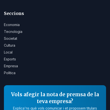
Seccions
Economia
Tecnologia
Societat
Cultura
Local
Esports
Empresa
Política
Vols afegir la nota de premsa de la
teva empresa?
Explica'ns què vols comunicar i et proposem titulars