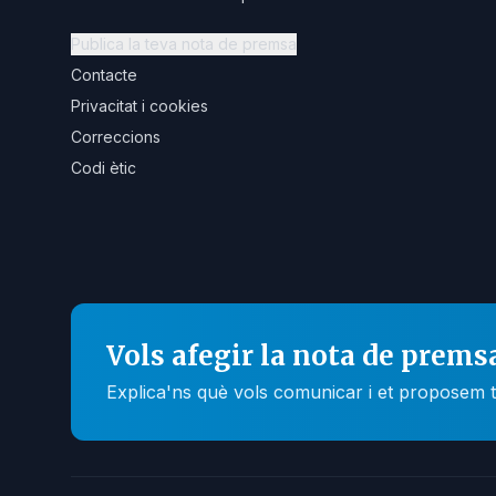
Publica la teva nota de premsa
Contacte
Privacitat i cookies
Correccions
Codi ètic
Vols afegir la nota de prems
Explica'ns què vols comunicar i et proposem t