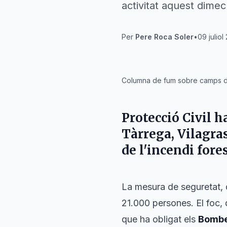
activitat aquest dimec
Per
Pere Roca Soler
•
09 juliol
IA
Columna de fum sobre camps de 
Protecció Civil
ha
Tàrrega
,
Vilagra
de l'incendi fore
La mesura de seguretat, 
21.000 persones. El foc, q
que ha obligat els
Bomb