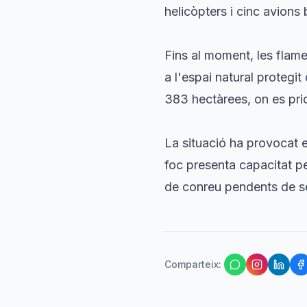
helicòpters i cinc avion
Fins al moment, les flame
a l'espai natural protegit
383 hectàrees, on es prior
La situació ha provocat el
foc presenta capacitat p
de conreu pendents de s
Comparteix
: