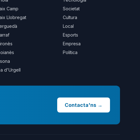
aix Camp
Societat
aix Llobregat
Cultura
erguedà
Local
arraf
Esports
ironès
Empresa
oianès
Política
sona
la d'Urgell
Contacta'ns
→