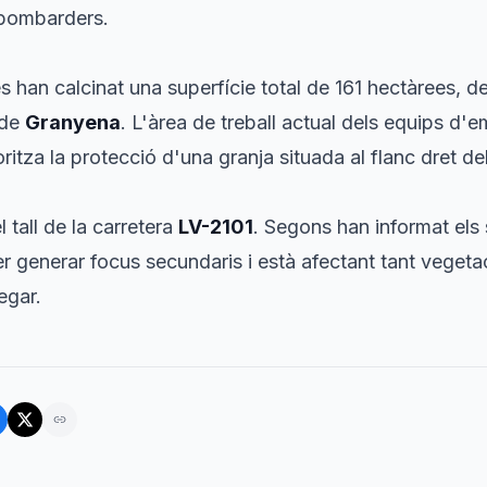
s bombarders.
s han calcinat una superfície total de 161 hectàrees, d
 de
Granyena
. L'àrea de treball actual dels equips d'
itza la protecció d'una granja situada al flanc dret del
 tall de la carretera
LV-2101
. Segons han informat els 
er generar focus secundaris i està afectant tant veget
egar.