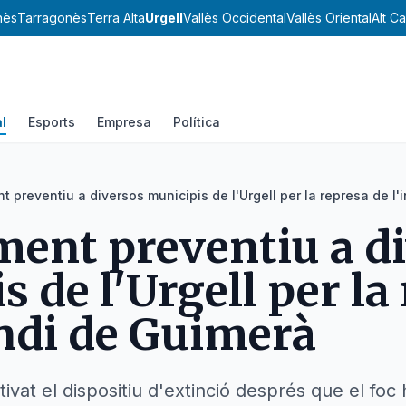
nès
Tarragonès
Terra Alta
Urgell
Vallès Occidental
Vallès Oriental
Alt C
l
Esports
Empresa
Política
 preventiu a diversos municipis de l'Urgell per la represa de l
ent preventiu a d
 de l'Urgell per la
endi de Guimerà
vat el dispositiu d'extinció després que el foc