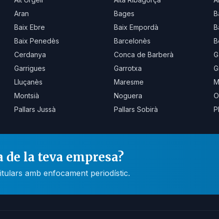
Aran
Bages
B
Baix Ebre
Baix Empordà
B
Baix Penedès
Barcelonès
B
Cerdanya
Conca de Barberà
G
Garrigues
Garrotxa
G
Lluçanès
Maresme
M
Montsià
Noguera
O
Pallars Jussà
Pallars Sobirà
P
a de la teva empresa?
itulars amb enfocament periodístic.