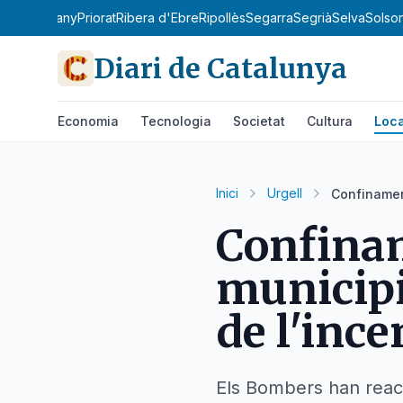
la de l'Estany
Priorat
Ribera d'Ebre
Ripollès
Segarra
Segrià
Selva
Solso
Diari de Catalunya
Economia
Tecnologia
Societat
Cultura
Loca
Inici
Urgell
Confinament
Confinam
municipis
de l'inc
Els Bombers han reacti