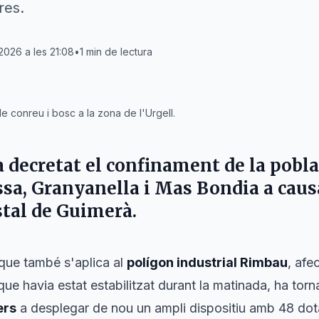
res.
 2026 a les 21:08
•
1
min de lectura
conreu i bosc a la zona de l'Urgell.
 decretat el confinament de la pobla
ssa
,
Granyanella
i
Mas Bondia
a caus
stal de
Guimerà
.
que també s'aplica al
polígon industrial Rimbau
, af
ue havia estat estabilitzat durant la matinada, ha torna
ers
a desplegar de nou un ampli dispositiu amb 48 dota