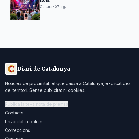
Roig
Cultura
•
07 ag.
Diari de Catalunya
Notícies de proximitat: el que passa a Catalunya, explicat des
del territori. Sense publicitat ni cookies.
Publica la teva nota de premsa
Contacte
Privacitat i cookies
Correccions
Codi ètic