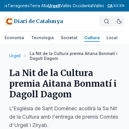
onès
Tarragonès
Terra Alta
Urgell
Vallès Occidental
Vallès Oriental
Alt 
CA
|
ES
|
EN
Diari de Catalunya
Economia
Tecnologia
Societat
Cultura
Local
Es
La Nit de la Cultura premia Aitana Bonmatí i
Urgell
Dagoll Dagom
La Nit de la Cultura
premia Aitana Bonmatí i
Dagoll Dagom
L'Església de Sant Domènec acollirà la 5a Nit
de la Cultura amb l'entrega de premis Comtes
d'Urgell i Ziryab.