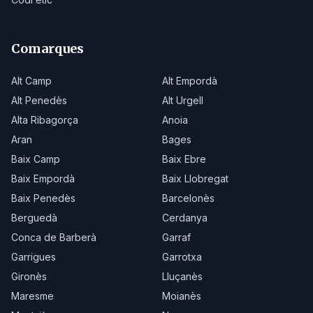
Comarques
Alt Camp
Alt Empordà
Alt Penedès
Alt Urgell
Alta Ribagorça
Anoia
Aran
Bages
Baix Camp
Baix Ebre
Baix Empordà
Baix Llobregat
Baix Penedès
Barcelonès
Berguedà
Cerdanya
Conca de Barberà
Garraf
Garrigues
Garrotxa
Gironès
Lluçanès
Maresme
Moianès