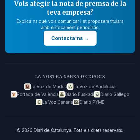
Vols afegir la nota de premsa de la
teva empresa?
Explica'ns què vols comunicar i et proposem titulars
amb enfocament periodístic.
Contacta'ns
→
LA NOSTRA XARXA DE DIARIS
La Voz de Madrid
La Voz de Andalucía
Portada de València
Diario Euskadi
Diario Gallego
La Voz Canaria
Diario PYME
©
2026
Diari de Catalunya
.
Tots els drets reservats.