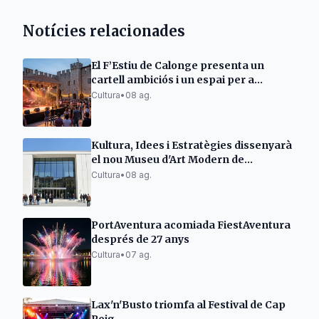
Notícies relacionades
El F’Estiu de Calonge presenta un
cartell ambiciós i un espai per a
emergents
Cultura
•
08 ag.
Kultura, Idees i Estratègies dissenyarà
el nou Museu d'Art Modern de
Tarragona
Cultura
•
08 ag.
PortAventura acomiada FiestAventura
després de 27 anys
Cultura
•
07 ag.
Lax'n'Busto triomfa al Festival de Cap