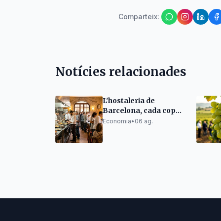
Comparteix
:
Notícies relacionades
L'hostaleria de
Barcelona, cada cop
més estrangera
Economia
•
06 ag.