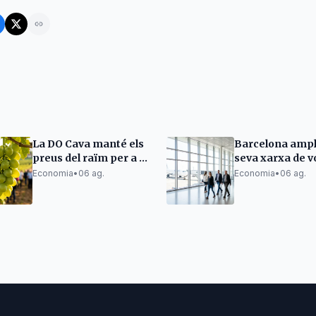
La DO Cava manté els
Barcelona ampli
preus del raïm per a la
seva xarxa de v
propera verema
directes amb Às
Economia
•
06 ag.
Economia
•
06 ag.