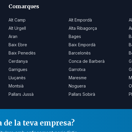
Comarques
Alt Camp
Alt Empordà
A
Alt Urgell
Alta Ribagorça
A
Aran
Bages
B
Baix Ebre
Baix Empordà
B
Baix Penedès
Barcelonès
B
Cerdanya
Conca de Barberà
G
Garrigues
Garrotxa
G
Lluçanès
Maresme
M
Montsià
Noguera
O
Pallars Jussà
Pallars Sobirà
P
a de la teva empresa?