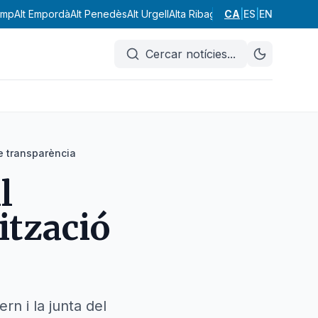
amp
Alt Empordà
Alt Penedès
Alt Urgell
Alta Ribagorça
CA
Anoia
|
ES
|
EN
Aran
Bages
Cercar notícies
...
de transparència
l
ització
n i la junta del