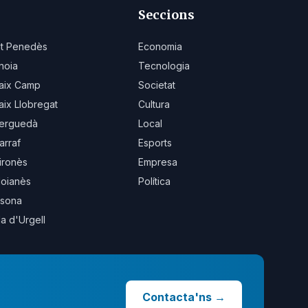
Seccions
lt Penedès
Economia
noia
Tecnologia
aix Camp
Societat
aix Llobregat
Cultura
erguedà
Local
arraf
Esports
ironès
Empresa
oianès
Política
sona
la d'Urgell
Contacta'ns
→