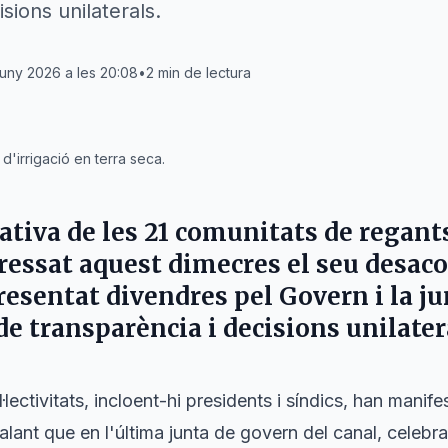
sions unilaterals.
juny 2026 a les 20:08
•
2
min de lectura
'irrigació en terra seca.
cativa de les 21 comunitats de regant
ressat aquest dimecres el seu desaco
esentat divendres pel Govern i la jun
e transparència i decisions unilater
ectivitats, incloent-hi presidents i síndics, han manife
alant que en l'última junta de govern del canal, celeb