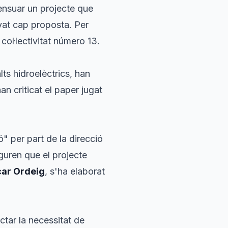
sensuar un projecte que
vat cap proposta. Per
 col·lectivitat número 13.
ts hidroelèctrics, han
an criticat el paper jugat
" per part de la direcció
guren que el projecte
ar Ordeig
, s'ha elaborat
tar la necessitat de