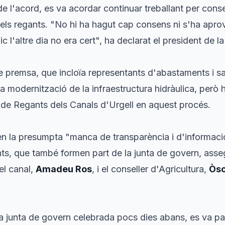
e l'acord, es va acordar continuar treballant per con
dels regants. "No hi ha hagut cap consens ni s'ha apro
ic l'altre dia no era cert", ha declarat el president de la
de premsa, que incloïa representants d'abastaments i sal
a modernització de la infraestructura hidràulica, però h
 de Regants dels Canals d'Urgell en aquest procés.
en la presumpta "manca de transparència i d'informació
nts, que també formen part de la junta de govern, asse
el canal,
Amadeu Ros
, i el conseller d'Agricultura,
Òsc
a junta de govern celebrada pocs dies abans, es va pac