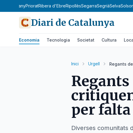
la de l'Estany
Priorat
Ribera d'Ebre
Ripollès
Segarra
Segrià
Selva
Solso
Diari de Catalunya
Economia
Tecnologia
Societat
Cultura
Loca
Inici
Urgell
Regants del
Regants 
critique
per falt
Diverses comunitats d