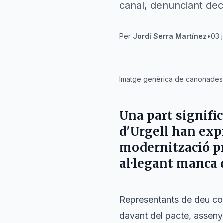
canal, denunciant deci
Per
Jordi Serra Martínez
•
03 
IA
Imatge genèrica de canonades d
Una part signifi
d'Urgell han exp
modernització pr
al·legant manca d
Representants de deu col·l
davant del pacte, asseny