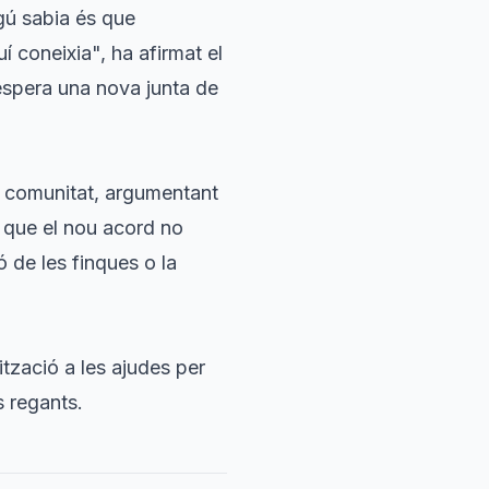
gú sabia és que
 coneixia", ha afirmat el
s'espera una nova junta de
a comunitat, argumentant
n que el nou acord no
ó de les finques o la
tzació a les ajudes per
s regants.