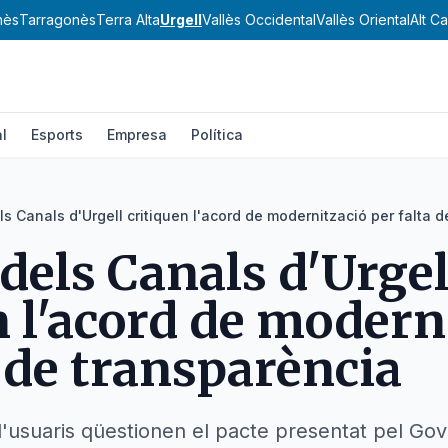
nès
Tarragonès
Terra Alta
Urgell
Vallès Occidental
Vallès Oriental
Alt C
l
Esports
Empresa
Política
s Canals d'Urgell critiquen l'acord de modernització per falta 
dels Canals d'Urgel
n l'acord de modern
a de transparència
'usuaris qüestionen el pacte presentat pel Gover