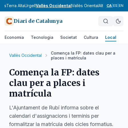
nès
Terra Alta
Urgell
Vallès Occidental
Vallès Oriental
Alt Camp
Alt Em
CA
|
ES
|
EN
Diari de Catalunya
Economia
Tecnologia
Societat
Cultura
Local
Es
Comença la FP: dates clau per a
Vallès Occidental
places i matrícula
Comença la FP: dates
clau per a places i
matrícula
L'Ajuntament de Rubí informa sobre el
calendari d'assignacions i terminis per
formalitzar la matrícula dels cicles formatius.