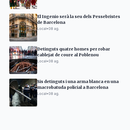
El Ingenio serà la seu dels Pessebristes
de Barcelona
Local
•
08 ag.
Detinguts quatre homes per robar
cablejat de coure al Poblenou
Local
•
08 ag.
Sis detinguts i una arma blanca en una
macrobatuda policial a Barcelona
Local
•
08 ag.