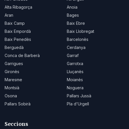
Alta Ribagorça
Anoia
Aran
Bages
Baix Camp
Baix Ebre
Baix Empordà
Baix Llobregat
Baix Penedès
Barcelonès
Berguedà
Cerdanya
Conca de Barberà
Garraf
Garrigues
Garrotxa
Gironès
Lluçanès
Maresme
Moianès
Montsià
Noguera
Osona
Pallars Jussà
Pallars Sobirà
Pla d'Urgell
Seccions